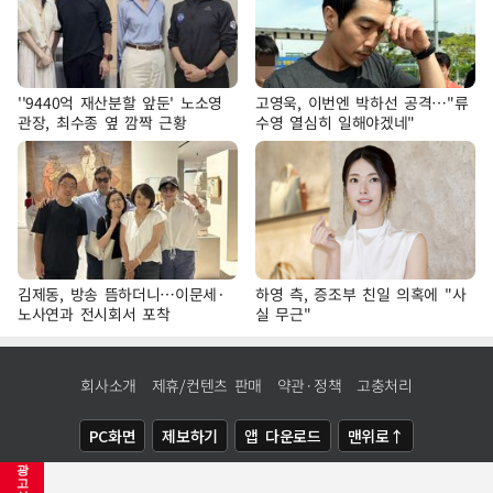
''9440억 재산분할 앞둔' 노소영
고영욱, 이번엔 박하선 공격…"류
관장, 최수종 옆 깜짝 근황
수영 열심히 일해야겠네"
김제동, 방송 뜸하더니…이문세·
하영 측, 증조부 친일 의혹에 "사
노사연과 전시회서 포착
실 무근"
회사소개
제휴/컨텐츠 판매
약관·정책
고충처리
PC화면
제보하기
앱 다운로드
맨위로↑
광
COPYRIGHTⓒ
NEWSIS
ALL RIGHTS RESERVED.
고