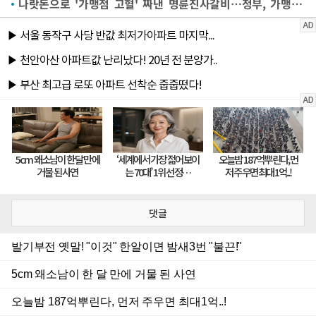
나랏돈으로 '가맹점 고혈' 짜낸 명륜진사갈비…정부, 가맹본부에 정책대출 제한
댓글