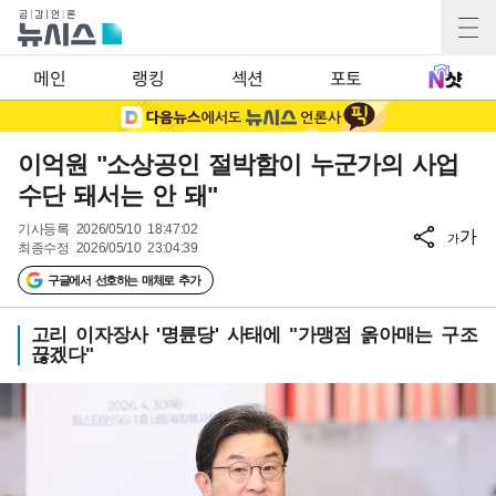
메인
랭킹
섹션
포토
이억원 "소상공인 절박함이 누군가의 사업
수단 돼서는 안 돼"
기사등록
2026/05/10 18:47:02
가
가
최종수정
2026/05/10 23:04:39
구글에서 선호하는 매체로 추가
고리 이자장사 '명륜당' 사태에 "가맹점 옭아매는 구조
끊겠다"