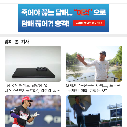
많이 본 기사
"창 3개 띄워도 답답함 없
오세훈 "용산공원 아파트, 노무현
네"…'폴드8 울트라', 일주일 써보
·문재인 철학 뒤집는 것"
니