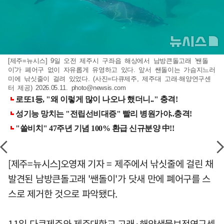
[제주=뉴시스] 9일 오전 제주시 구좌읍 해상에서 남방큰돌고래 '쌘돌
이'가 폐어구 없이 자유롭게 유영하고 있다. 앞서 쌘돌이는 가슴지느러
미에 낚싯줄이 걸려 있었다. (사진=다큐제주, 제주대 고래·해양연구센
터 제공) 2026.05.11.
photo@newsis.com
[제주=뉴시스]오영재 기자 = 제주에서 낚싯줄에 걸린 채
발견된 남방큰돌고래 '쌘돌이'가 닷새 만에 폐어구를 스
스로 제거한 것으로 파악됐다.
11일 다큐제주와 제주대학교 고래·해양생물보전연구센