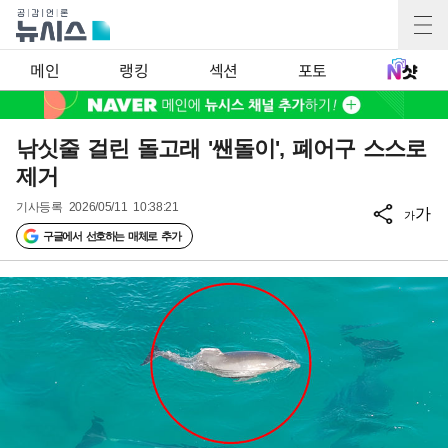
메인
랭킹
섹션
포토
낚싯줄 걸린 돌고래 '쌘돌이', 폐어구 스스로
제거
기사등록
2026/05/11 10:38:21
가
가
구글에서 선호하는 매체로 추가