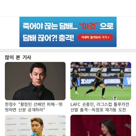
많이 본 기사
한정수 "황정민 선배만 피해…떳
LAFC 손흥민, 리그스컵 톨루카전
떳하면 신분 공개하라"
선발 출격…득점포 재가동 도전