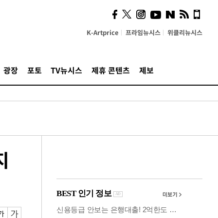
의견, 국토부·LH에 충실히
전달할 것"
K-Artprice
프라임뉴시스
위클리뉴시스
광장
포토
TV뉴시스
제휴 콘텐츠
제보
지