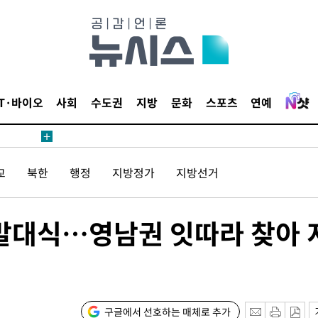
침 준수"
수수색
태세 강
IT·바이오
사회
수도권
지방
문화
스포츠
연예
교
북한
행정
지방정가
지방선거
"
·당황'
 발대식…영남권 잇따라 찾아 
혐의
구글에서 선호하는 매체로 추가
착