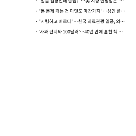
· "알몸 입장인데 합법?"…美 시청 인정받은 '누드' 레스토랑 화제
· "돈 문제 겪는 건 마멋도 마찬가지"…성인 플랫폼에 등장한 뜻밖의 스타
· "저렴하고 빠르다"…한국 의료관광 열풍, 외신도 주목
· '사과 편지와 100달러'…40년 만에 훔친 책 돌려준 美 절도범