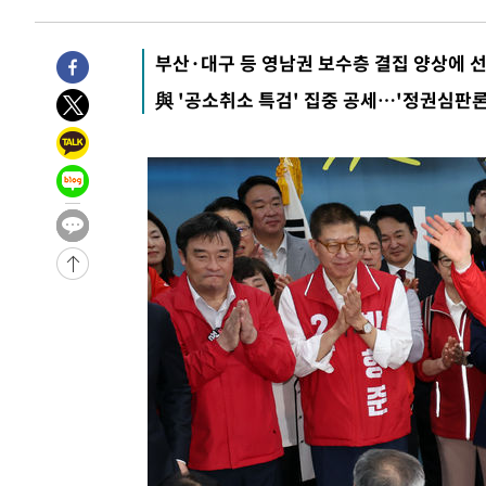
36분 전 >
손흥민, 5경기 연속골 실패…LAFC는 승부차기 끝 과달라하라
2시간 전 >
내일까지 39도 '펄펄'…기상청 "태풍 지나며 폭염 잠시 꺾인
부산·대구 등 영남권 보수층 결집 양상에 
-28954초 전 >
'월드컵 탈락 후폭풍' 축구협회…11시간 걸린 초유의 압
與 '공소취소 특검' 집중 공세…'정권심판론
합)
-28390초 전 >
[속보] 뉴욕증시, 혼조 출발…나스닥 0.3%↓, 다우 0.1
-27183초 전 >
축구협회, 15년 전 심판 성 접대 파문에 "현재는 내부 지
-25868초 전 >
경찰, '홍명보는 2순위' 결론냈던 스포츠윤리센터도 압
-11464초 전 >
[속보]합참 "北 발사체는 단거리탄도미사일…감시·경계
화"
-11212초 전 >
日방위성, 北이 동해로 쏜 발사체는 탄도미사일 가능성
-9642초 전 >
[속보] SKT, 에이닷 서비스 장애 발생…"원인 파악 중"
-9048초 전 >
[속보]합참 "북, 동해상으로 미상 발사체 발사"
-8444초 전 >
'낮 최고 39도' 불볕더위…한밤 열대야도 계속[내일날씨]
-8403초 전 >
[속보]7~9일 프로야구 3연전도 폭염 취소…11일 재개
-8065초 전 >
"韓 외환시장 개입 관측 배경엔 美의 대한국 무역적자 있어
-7892초 전 >
'월드컵 탈락 후폭풍' 축구협회…초유의 압수수색에 '충격
-7732초 전 >
서울 낮 37.9도, 올여름 최고치 경신…영등포 순간 '40도'
-7294초 전 >
[속보]종합특검, 대검 추가 압수수색…내란 중요임무종사 