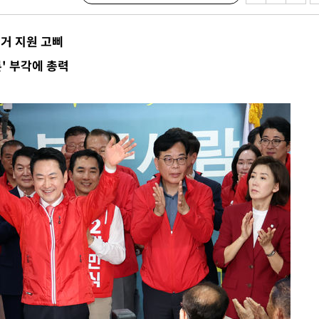
 격파
다"
선거 지원 고삐
수수색(종
' 부각에 총력
4%↑
침 준수"
수수색
태세 강
"
·당황'
혐의