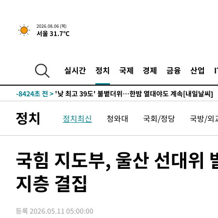
-27163초 전 >
축구협회, 15년 전 심판 성 접대 파문에 "현재는 내부 지
-25848초 전 >
경찰, '홍명보는 2순위' 결론냈던 스포츠윤리센터도 압
2026.08.06 (목)
서울 31.7℃
-11444초 전 >
[속보]합참 "北 발사체는 단거리탄도미사일…감시·경계
화"
-11192초 전 >
日방위성, 北이 동해로 쏜 발사체는 탄도미사일 가능성
-9622초 전 >
[속보] SKT, 에이닷 서비스 장애 발생…"원인 파악 중"
실시간
정치
국제
경제
금융
산업
-9028초 전 >
[속보]합참 "북, 동해상으로 미상 발사체 발사"
-8424초 전 >
'낮 최고 39도' 불볕더위…한밤 열대야도 계속[내일날씨]
-8383초 전 >
[속보]7~9일 프로야구 3연전도 폭염 취소…11일 재개
정치
정치최신
청와대
국회/정당
국방/외
-8045초 전 >
"韓 외환시장 개입 관측 배경엔 美의 대한국 무역적자 있어
-7872초 전 >
'월드컵 탈락 후폭풍' 축구협회…초유의 압수수색에 '충격
-7712초 전 >
서울 낮 37.9도, 올여름 최고치 경신…영등포 순간 '40도'
국힘 지도부, 울산 선대위
-7274초 전 >
[속보]종합특검, 대검 추가 압수수색…내란 중요임무종사 
지층 결집
-3369초 전 >
[속보]코스닥, 800p 회복…0.26% 오른 801.67 마감
-3299초 전 >
[속보]코스피, 301.88포인트(4.58%) 내린 6296.38 마감
-3164초 전 >
[속보]원·달러 환율, 0.7원 내린 1423.8원 마감
등록 2026.05.11 05:00:00
-763초 전 >
"여기 떨어졌다"…다누리, 스페이스X 로켓 달 충돌 흔적 포