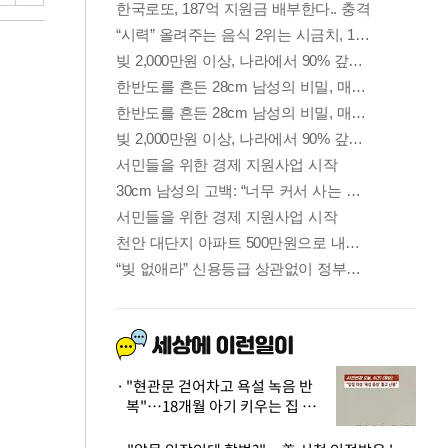
"현관문 걷어차고 욕설 녹음 반
복"…18개월 아기 키우는 집 뒤
흔든 '앞집의 비극'