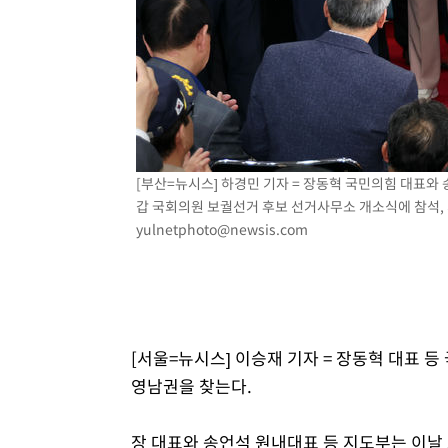
-3389초 전 >
[속보]코스닥, 800p 회복…0.26% 오른 801.67 마감
-3319초 전 >
[속보]코스피, 301.88포인트(4.58%) 내린 6296.38 마감
-3184초 전 >
[속보]원·달러 환율, 0.7원 내린 1423.8원 마감
-783초 전 >
"여기 떨어졌다"…다누리, 스페이스X 로켓 달 충돌 흔적 포
36분 전 >
손흥민, 5경기 연속골 실패…LAFC는 승부차기 끝 과달라하라
2시간 전 >
내일까지 39도 '펄펄'…기상청 "태풍 지나며 폭염 잠시 꺾인
[부산=뉴시스] 하경민 기자 = 장동혁 국민의힘 대표와
갑 국회의원 보궐선거 후보 선거사무소 개소식에 참석, 지
yulnetphoto@newsis.com
[서울=뉴시스] 이승재 기자 = 장동혁 대표 등
영남권을 찾는다.
장 대표와 송언석 원내대표 등 지도부는 이날