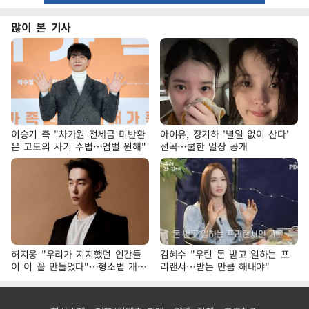
많이 본 기사
이승기 측 "차가원 전세금 미반환
아이유, 장기하 '별일 없이 산다'
은 고도의 사기 수법…엄벌 원해"
선곡…쿨한 일상 공개
허지웅 "우리가 지지했던 인간들
김혜수 "우린 돈 받고 일하는 프
이 이 꼴 만들었다"…형소법 개정
리랜서…받는 만큼 해내야"
에 격한 반응