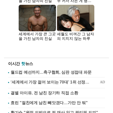
이시간
핫
뉴스
월드컵 예선까지…축구협회, 심판 성접대 파문
결별 아이유, 전 남친 장기하 직접 소환
효린 "절친에게 남친 빼앗겼다…가만 안 둬"
황기순 "원정 도박으로 전 재산 잃고 필리핀 도피"