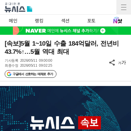
메인
랭킹
섹션
포토
[속보]5월 1~10일 수출 184억달러, 전년비
43.7%↑…5월 역대 최대
기사등록
2026/05/11 09:00:00
가
가
최종수정
2026/05/11 09:02:25
구글에서 선호하는 매체로 추가