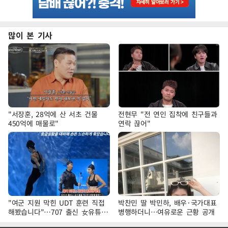
많이 본 기사
"서장훈, 28억에 산 서초 건물
전현무 "전 연인 집착에 친구들과
450억에 매물로"
연락 끊어"
"여군 지원 막힌 UDT 훈련 직접
박찬민 딸 박민하, 배우·국가대표
해봤습니다"…707 출신 女유튜버
병행하더니…여유로운 근황 공개
'완벽 소화'