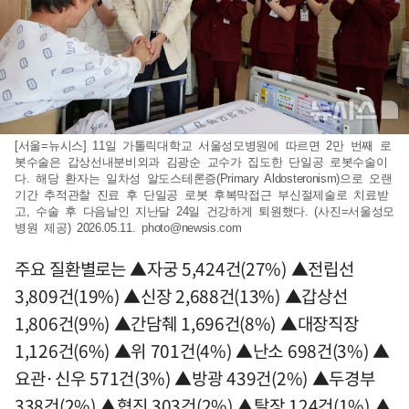
[서울=뉴시스] 11일 가톨릭대학교 서울성모병원에 따르면 2만 번째 로
봇수술은 갑상선내분비외과 김광순 교수가 집도한 단일공 로봇수술이
다. 해당 환자는 일차성 알도스테론증(Primary Aldosteronism)으로 오랜
기간 추적관찰 진료 후 단일공 로봇 후복막접근 부신절제술로 치료받
고, 수술 후 다음날인 지난달 24일 건강하게 퇴원했다. (사진=서울성모
병원 제공) 2026.05.11.
photo@newsis.com
주요 질환별로는 ▲자궁 5,424건(27%) ▲전립선
3,809건(19%) ▲신장 2,688건(13%) ▲갑상선
1,806건(9%) ▲간담췌 1,696건(8%) ▲대장직장
1,126건(6%) ▲위 701건(4%) ▲난소 698건(3%) ▲
요관·신우 571건(3%) ▲방광 439건(2%) ▲두경부
338건(2%) ▲협진 303건(2%) ▲탈장 124건(1%) ▲