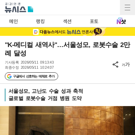
메인
랭킹
섹션
포토
"K-메디컬 새역사"…서울성모, 로봇수술 2만
례 달성
기사등록
2026/05/11 09:13:43
가
가
최종수정
2026/05/11 10:24:07
구글에서 선호하는 매체로 추가
서울성모, 고난도 수술 성과 축적
글로벌 로봇수술 거점 병원 도약