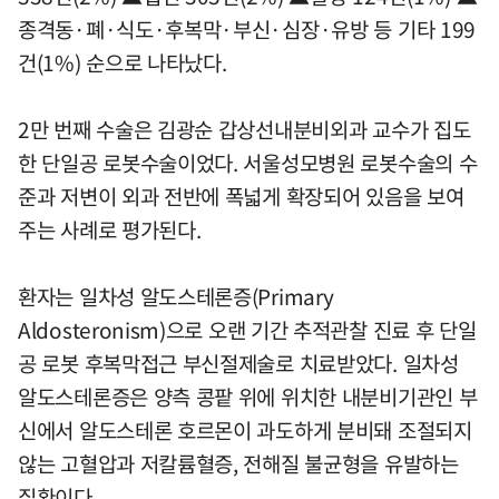
종격동·폐·식도·후복막·부신·심장·유방 등 기타 199
건(1%) 순으로 나타났다.
2만 번째 수술은 김광순 갑상선내분비외과 교수가 집도
한 단일공 로봇수술이었다. 서울성모병원 로봇수술의 수
준과 저변이 외과 전반에 폭넓게 확장되어 있음을 보여
주는 사례로 평가된다.
환자는 일차성 알도스테론증(Primary
Aldosteronism)으로 오랜 기간 추적관찰 진료 후 단일
공 로봇 후복막접근 부신절제술로 치료받았다. 일차성
알도스테론증은 양측 콩팥 위에 위치한 내분비기관인 부
신에서 알도스테론 호르몬이 과도하게 분비돼 조절되지
않는 고혈압과 저칼륨혈증, 전해질 불균형을 유발하는
질환이다.