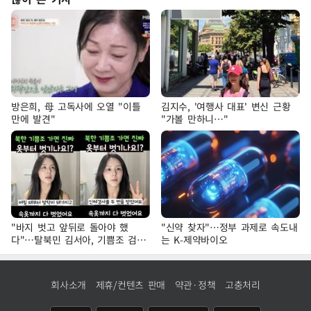
방은희, 母 고독사에 오열 "이틀
김지수, '여행사 대표' 변신 근황
만에 발견"
"가볼 만하니…"
"바지 벗고 앞뒤로 돌아야 했
"신약 찾자"…정부 과제로 속도내
다"…탈북민 김서아, 기쁨조 검사
는 K-제약바이오
수치심 회상
회사소개
제휴/컨텐츠 판매
약관·정책
고충처리