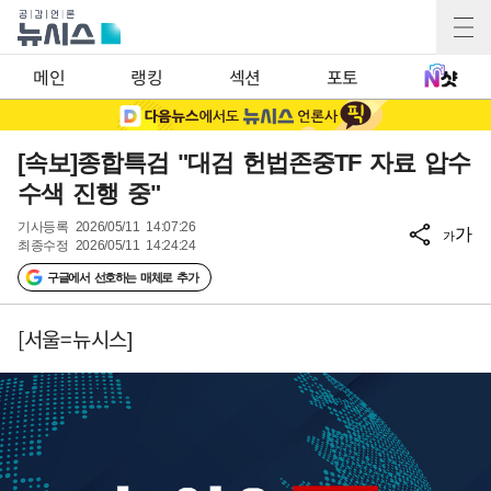
메인
랭킹
섹션
포토
[속보]종합특검 "대검 헌법존중TF 자료 압수
수색 진행 중"
기사등록
2026/05/11 14:07:26
가
가
최종수정
2026/05/11 14:24:24
구글에서 선호하는 매체로 추가
[서울=뉴시스]