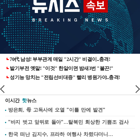
이시간
핫
뉴스
방은희, 母 고독사에 오열 "이틀 만에 발견"
"바지 벗고 앞뒤로 돌아"…탈북민 회상한 기쁨조 검사
한국 떠난 김지수, 프라하 여행사 차렸다더니…