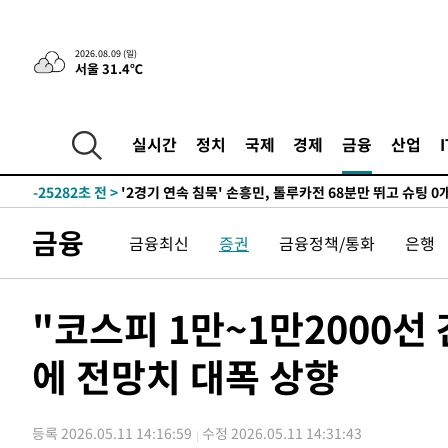
2026.08.09 (일)
서울 31.4℃
1시간 전 >
“美 이란전 무기 소진…북한과 분쟁시 주한 미군 취약해질 수
-30718초 전 >
[속보]장은수, KLPGA 제주삼다수 역전 우승…데뷔 10년
정상
-26083초 전 >
"얼마나 더웠으면"…안동 물길공원서 헤엄친 구렁이 '소
실시간
정치
국제
경제
금융
산업
-26010초 전 >
손흥민, 68분 뛰고 2경기 침묵…LAFC, 톨루카에 1-0 승
-25282초 전 >
'2경기 연속 침묵' 손흥민, 톨루카전 68분만 뛰고 슈팅 0
-24034초 전 >
이강인, 오늘 서울서 AT마드리드 입단식…'전례 없는 특
금융
금융최신
증권
금융정책/통화
은행
-10916초 전 >
'여긴 20도, 저긴 50도'…열화상 카메라로 본 폭염 저감
차'
-10387초 전 >
콜롬비아 신임 우파 대통령 취임 하루만에 차량폭탄 폭발
-3981초 전 >
튀르키예 외무장관, "메카 3국 방위협정은 이란이 목표 아냐
"코스피 1만~1만2000선
-1189초 전 >
이군이 불법 군시설 건설한 레바논 남부에서 레바논군 3명 
상
에 전망치 대폭 상향
28분 전 >
[속보]美중부 사령관, 이스라엘 긴급방문 다중화된 전선 상황 
1시간 전 >
美 국방부, 켄달 전 공군장관 보안허가 취소…“에어포스원 기
론 누출”
1시간 전 >
‘축구의 신’ 아르헨티나 축구 선수 메시의 부친 지병 별세
등록 2026.05.11 14:16:59
수정 2026.05.11 14:31:43
1시간 전 >
“美 이란전 무기 소진…북한과 분쟁시 주한 미군 취약해질 수