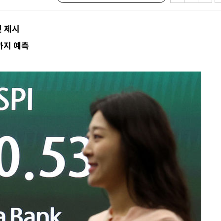
 차에 첫
동'
첫 제시
리(종합)
까지 예측
개
급대우'
시설 '온도
 사건
 " 밝혀
폭발로 부
논의
밀정보, 언
 있어”