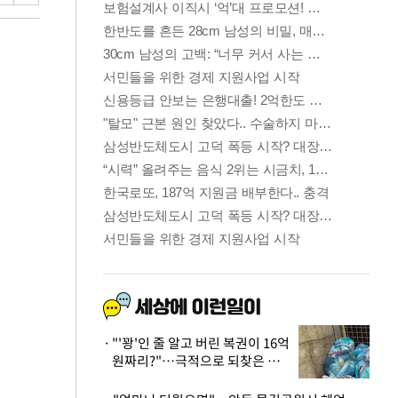
"'꽝'인 줄 알고 버린 복권이 16억
원짜리?"…극적으로 되찾은 사
연