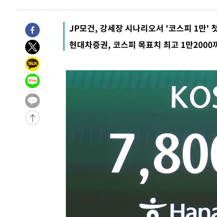
-30718초 전 >
[속보]장은수, KLPGA 제주삼다수 역전 우승…데뷔 10년
정상
-26083초 전 >
"얼마나 더웠으면"…안동 물길공원서 헤엄친 구렁이 '소
JP모건, 강세장 시나리오서 '코스피 1만' 
-26010초 전 >
손흥민, 68분 뛰고 2경기 침묵…LAFC, 톨루카에 1-0 승
현대차증권, 코스피 목표치 최고 1만2000
-25282초 전 >
'2경기 연속 침묵' 손흥민, 톨루카전 68분만 뛰고 슈팅 0
-24034초 전 >
이강인, 오늘 서울서 AT마드리드 입단식…'전례 없는 특
-10916초 전 >
'여긴 20도, 저긴 50도'…열화상 카메라로 본 폭염 저감
차'
-10387초 전 >
콜롬비아 신임 우파 대통령 취임 하루만에 차량폭탄 폭발
-3981초 전 >
튀르키예 외무장관, "메카 3국 방위협정은 이란이 목표 아냐
-1189초 전 >
이군이 불법 군시설 건설한 레바논 남부에서 레바논군 3명 
상
28분 전 >
[속보]美중부 사령관, 이스라엘 긴급방문 다중화된 전선 상황 
1시간 전 >
美 국방부, 켄달 전 공군장관 보안허가 취소…“에어포스원 기
론 누출”
1시간 전 >
‘축구의 신’ 아르헨티나 축구 선수 메시의 부친 지병 별세
1시간 전 >
“美 이란전 무기 소진…북한과 분쟁시 주한 미군 취약해질 수