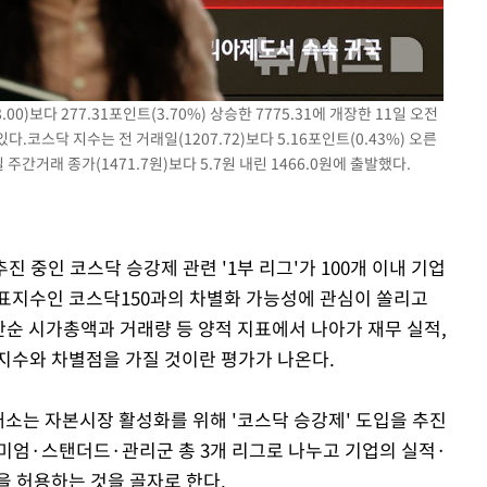
3명은 중
에서 두차
00)보다 277.31포인트(3.70%) 상승한 7775.31에 개장한 11일 오전
0일 후 발
코스닥 지수는 전 거래일(1207.72)보다 5.16포인트(0.43%) 오른
 주간거래 종가(1471.7원)보다 5.7원 내린 1466.0원에 출발했다.
진 중인 코스닥 승강제 관련 '1부 리그'가 100개 이내 기업
표지수인 코스닥150과의 차별화 가능성에 관심이 쏠리고
단순 시가총액과 거래량 등 양적 지표에서 나아가 재무 실적,
지수와 차별점을 가질 것이란 평가가 나온다.
소는 자본시장 활성화를 위해 '코스닥 승강제' 도입을 추진
미엄·스탠더드·관리군 총 3개 리그로 나누고 기업의 실적·
을 허용하는 것을 골자로 한다.