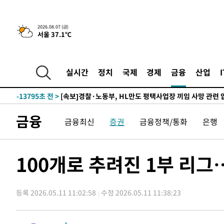
-23212초 전 >
[속보] 7월 중국 수출 23.9%↑ 수입 27.5%↑…무역총
25.3%↑
-20372초 전 >
[속보]'채상병 순직 책임' 임성근, 항소심도 징역 3년
2026.08.07 (금)
서울 37.1℃
-20238초 전 >
[속보]종합특검, '관저이전 봐주기 감사' 유병호 구속기소
-16838초 전 >
민주 콩고 에볼라환자 4천명 돌파, 4053명 발생 1850명
-16088초 전 >
[속보]'300억원대 사기 혐의' 차가원 대표 구속 송치
실시간
정치
국제
경제
금융
산업
-15282초 전 >
"미 전국적 살모네라 식중독 원인은 멕시코산 할라피뇨"--
-13795초 전 >
[속보]경찰·노동부, HL만도 평택사업장 끼임 사망 관련
-13676초 전 >
[속보]합수본, '투표율 허위 입력' 중앙·서울·경기도 선관
금융
금융최신
증권
금융정책/통화
은행
압수수색
-13431초 전 >
[속보]원·달러 환율, 오전 9시 1423.8원
-13227초 전 >
[속보]삼성전자·SK하이닉스 동반 강보합…1%대 상승 
-13213초 전 >
[속보]코스닥, 5.95포인트(0.74%) 상승한 807.62개장
100개로 추려진 1부 리
-13181초 전 >
[속보]코스피, 6300선 재탈환…1.09% 오른 6365.07 
-10346초 전 >
시리아 다마스쿠스 교외에서 미니버스 폭발.. 14명 부상, 
태
등록 2026.05.11 11:02:58
수정 2026.05.11 11:38:23
-9644초 전 >
입추에도 극한더위…서울 낮 39도 '폭염중대경보'
-4608초 전 >
이란, 호르무즈서 "적국 목표물들"과 대치로 남부 케슘섬
례 큰 폭발음
-3323초 전 >
[속보]美, 폴리실리콘 수입 규제…파생제품 15% 관세, 12