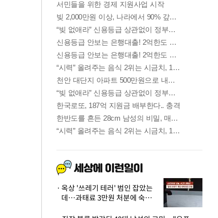
옥상 '쓰레기 테러' 범인 잡았는
데…과태료 3만원 처분에 숙박업
주 허탈