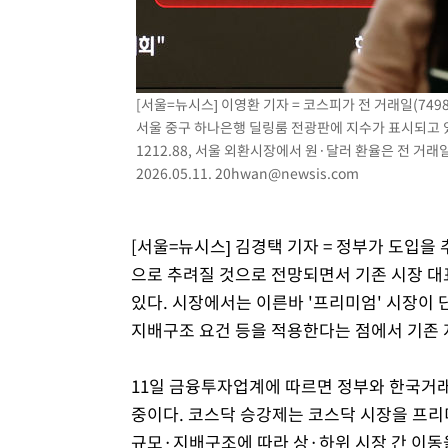
-10366초 전 >
시리아 다마스쿠스 교외에서 미니버스 폭발.. 14명 부상, 
태
-9664초 전 >
입추에도 극한더위…서울 낮 39도 '폭염중대경보'
-4628초 전 >
이란, 호르무즈서 "적국 목표물들"과 대치로 남부 케슘섬
례 큰 폭발음
[서울=뉴시스] 이영환 기자 = 코스피가 전 거래일(7498.
-3343초 전 >
[속보]美, 폴리실리콘 수입 규제…파생제품 15% 관세, 12
서울 중구 하나은행 딜링룸 전광판에 지수가 표시되고 있다.
효
-1494초 전 >
[속보]트럼프, 美 원정출산 금지 행정명령 서명
1212.88, 서울 외환시장에서 원·달러 환율은 전 거래일
13분 전 >
[속보] 뉴욕증시, 일제 하락 마감…나스닥 0.06%↓
2026.05.11.
20hwan@newsis.com
[서울=뉴시스] 김경택 기자 = 정부가 도입을 추
으로 추려질 것으로 전망되면서 기존 시장 대
있다. 시장에서는 이른바 '프리미엄' 시장이 
지배구조 요건 등을 적용한다는 점에서 기존 
11일 금융투자업계에 따르면 정부와 한국거래
중이다. 코스닥 승강제는 코스닥 시장을 프리
규모·지배구조에 따라 상·하위 시장 간 이동