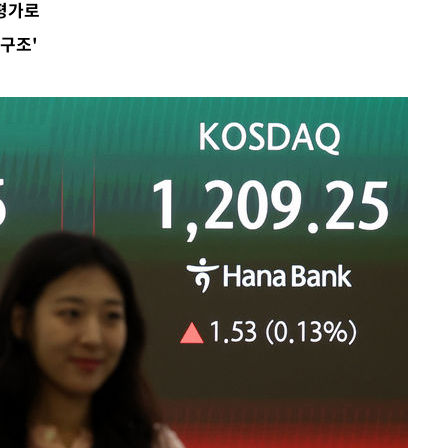
 평가로
구조'
 교수…이
 절차 개시
액
 사망
 CDC
 압수수색
위 등 9곳
출발
개장