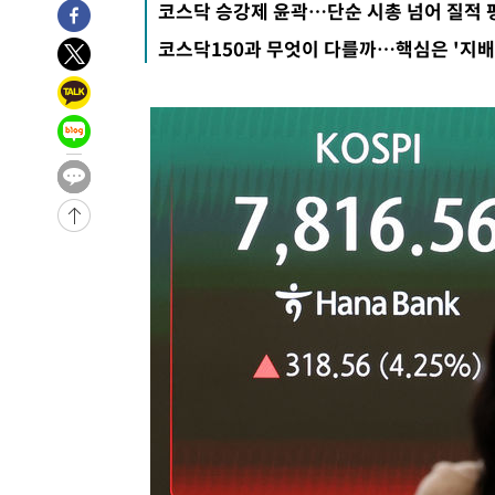
코스닥 승강제 윤곽…단순 시총 넘어 질적
효
-1474초 전 >
[속보]트럼프, 美 원정출산 금지 행정명령 서명
코스닥150과 무엇이 다를까…핵심은 '지배
13분 전 >
[속보] 뉴욕증시, 일제 하락 마감…나스닥 0.06%↓
-31549초 전 >
[속보]규제합리화위원회 부위원장에 김태유 서울대 공대
병태 후임
-27907초 전 >
[속보]국힘 윤리위, '돌려차기 발언' 진종오·서범수 징계
-23232초 전 >
[속보] 7월 중국 수출 23.9%↑ 수입 27.5%↑…무역총
25.3%↑
-20392초 전 >
[속보]'채상병 순직 책임' 임성근, 항소심도 징역 3년
-20258초 전 >
[속보]종합특검, '관저이전 봐주기 감사' 유병호 구속기소
-16858초 전 >
민주 콩고 에볼라환자 4천명 돌파, 4053명 발생 1850명
-16108초 전 >
[속보]'300억원대 사기 혐의' 차가원 대표 구속 송치
-15302초 전 >
"미 전국적 살모네라 식중독 원인은 멕시코산 할라피뇨"--
-13815초 전 >
[속보]경찰·노동부, HL만도 평택사업장 끼임 사망 관련
-13696초 전 >
[속보]합수본, '투표율 허위 입력' 중앙·서울·경기도 선관
압수수색
-13451초 전 >
[속보]원·달러 환율, 오전 9시 1423.8원
-13247초 전 >
[속보]삼성전자·SK하이닉스 동반 강보합…1%대 상승 
-13233초 전 >
[속보]코스닥, 5.95포인트(0.74%) 상승한 807.62개장
-13201초 전 >
[속보]코스피, 6300선 재탈환…1.09% 오른 6365.07 