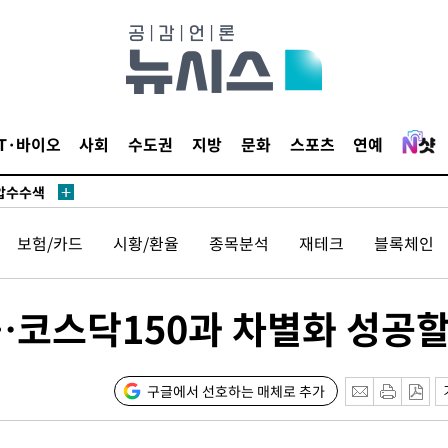
액
 사망
IT·바이오
사회
수도권
지방
문화
스포츠
연예
 CDC
 압수수색
위 등 9곳
보험/카드
시황/환율
종목분석
재테크
블록체인
출발
그…코스닥150과 차별화 성공
개장
3명은 중
구글에서 선호하는 매체로 추가
에서 두차
0일 후 발