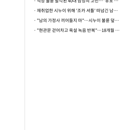
· 직장 불륜 발각된 40대 남성의 고민…"유포 동료 명예훼손·협박죄 고소 가능할까"
· 재취업한 시누이 위해 '조카 셔틀' 떠넘긴 남편…아내 "난 못한다"
· "남의 가정사 끼어들지 마"…시누이 불륜 덮으려는 남편에 억울한 아내
· "현관문 걷어차고 욕설 녹음 반복"…18개월 아기 키우는 집 뒤흔든 '앞집의 비극'