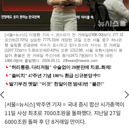
[서울=뉴시스] 이영환 기자 = 코스피가 전 거래일(7498.00)보다 277.31
포인트(3.70%) 상승한 7775.31에 개장한 11일 오전 서울 중구 하나은
행 딜링룸 전광판에 지수가 표시되고 있다.코스닥 지수는 전 거래일
(1207.72)보다 5.16포인트(0.43%) 오른 1212.88, 서울 외환시장에서 원·
달러 환율은 전 거래일 주간거래 종가(1471.7원)보다 5.7원 내린
1466.0원에 출발했다. 2026.05.11.
20hwan@newsis.com
[서울=뉴시스] 박주연 기자 = 국내 증시 합산 시가총액이
11일 사상 최초로 7000조원을 돌파했다. 지난달 27일
6000조원 돌파 후 단 8거래일 만이다.