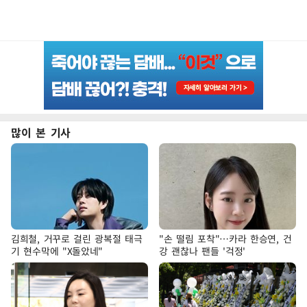
많이 본 기사
김희철, 거꾸로 걸린 광복절 태극
"손 떨림 포착"…카라 한승연, 건
기 현수막에 "X돌았네"
강 괜찮나 팬들 '걱정'