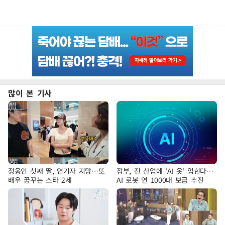
많이 본 기사
정웅인 첫째 딸, 연기자 지망…또
정부, 전 산업에 'AI 옷' 입힌다…
배우 꿈꾸는 스타 2세
AI 로봇 연 1000대 보급 추진