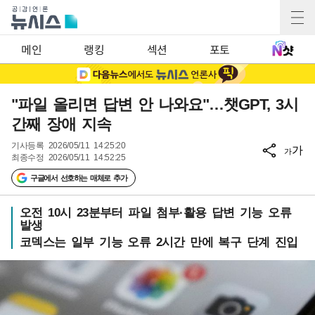
메인
랭킹
섹션
포토
"파일 올리면 답변 안 나와요"…챗GPT, 3시
간째 장애 지속
기사등록
2026/05/11 14:25:20
가
가
최종수정
2026/05/11 14:52:25
구글에서 선호하는 매체로 추가
오전 10시 23분부터 파일 첨부·활용 답변 기능 오류
발생
코덱스는 일부 기능 오류 2시간 만에 복구 단계 진입