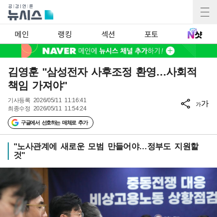
메인
랭킹
섹션
포토
김영훈 "삼성전자 사후조정 환영…사회적
책임 가져야"
기사등록
2026/05/11 11:16:41
가
가
최종수정
2026/05/11 11:54:24
구글에서 선호하는 매체로 추가
"노사관계에 새로운 모범 만들어야…정부도 지원할
것"