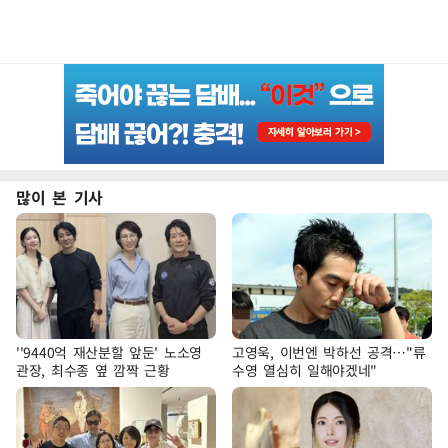
많이 본 기사
''9440억 재산분할 앞둔' 노소영
고영욱, 이번엔 박하선 공격…"류
관장, 최수종 옆 깜짝 근황
수영 열심히 일해야겠네"