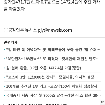
종가(1471.7원)보다 0.7원 오른 1472.4원에 주간 거래
를 마감했다.
◎공감언론 뉴시스
pjy@newsis.com
관련기사
"밑 빠진 독 아녔다"…美 빅테크들이 쏘아 올린 '칩 슈퍼랠리'
'28만전자·188만닉스' 또 터졌다…닷새만에 재현된 반도체 슈퍼랠리[핫스탁](종합)
원·달러 환율, 0.7원 오른 1472.4원 마감(종합)
"코스피 1만~1만2000선 간다"…증권사들, 역사적 불장에 전망치 대폭 상향
100개로 추려진 1부 리그…코스닥150과 차별화 성공할까
국내증시 시총 사상 첫 7000조 달성…삼전·닉스 합산 3000조 돌파