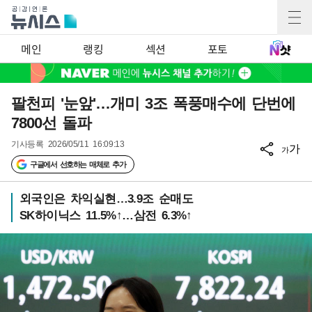
메인
랭킹
섹션
포토
팔천피 '눈앞'…개미 3조 폭풍매수에 단번에
7800선 돌파
기사등록
2026/05/11 16:09:13
가
가
구글에서 선호하는 매체로 추가
외국인은 차익실현…3.9조 순매도
SK하이닉스 11.5%↑…삼전 6.3%↑