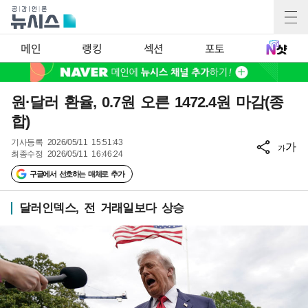
메인
랭킹
섹션
포토
원·달러 환율, 0.7원 오른 1472.4원 마감(종
합)
기사등록
2026/05/11 15:51:43
가
가
최종수정
2026/05/11 16:46:24
구글에서 선호하는 매체로 추가
달러인덱스, 전 거래일보다 상승