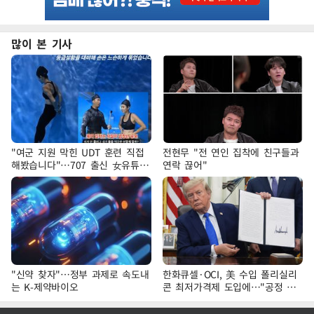
많이 본 기사
"여군 지원 막힌 UDT 훈련 직접
전현무 "전 연인 집착에 친구들과
해봤습니다"…707 출신 女유튜버
연락 끊어"
'완벽 소화'
"신약 찾자"…정부 과제로 속도내
한화큐셀·OCI, 美 수입 폴리실리
는 K-제약바이오
콘 최저가격제 도입에…"공정 경
쟁·수익성 개선 환영"