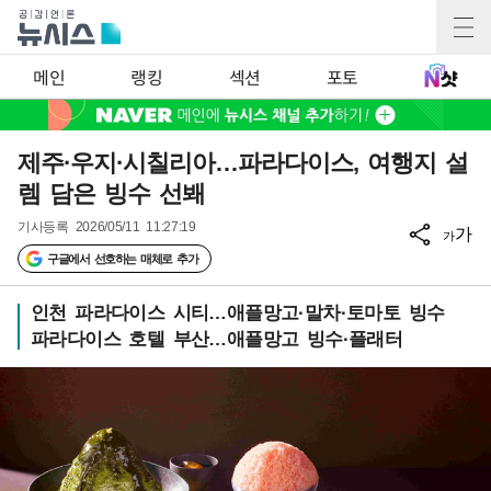
메인
랭킹
섹션
포토
제주·우지·시칠리아…파라다이스, 여행지 설
렘 담은 빙수 선봬
기사등록
2026/05/11 11:27:19
가
가
구글에서 선호하는 매체로 추가
인천 파라다이스 시티…애플망고·말차·토마토 빙수
파라다이스 호텔 부산…애플망고 빙수·플래터