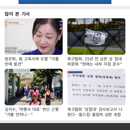
많이 본 기사
방은희, 母 고독사에 오열 "이틀
축구협회, 15년 전 심판 성 접대
만에 발견"
파문에 "현재는 내부 지침 준수"
김지수, '여행사 대표' 변신 근황
축구협회 '성접대' 감사보고서 나
"가볼 만하니…"
왔다…월드컵·올림픽 심판 포함