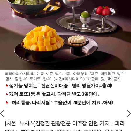
파라다이스시티의 여름 시즌 빙수 3종. 아래부터 ‘제주 애플망고 빙수’
‘말차 팥빙수’ ‘토마토 빙수’. (사진=파라다이스) *재판매 및 DB 금지
[서울=뉴시스]김정환 관광전문 이주창 인턴 기자 = 파라