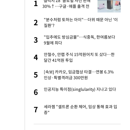
건물
'갤럭시 Z8' 글로벌 사전 판매
1
1
30%↑…구글·애플 출격 전
청신호
련 직접 해봤습니
"분수처럼 토하는 아이"…더위 때문 아닌 '이
2
2
'완벽 소화'
질환'?
친구들과 연락 끊어"
"입추에도 방심금물"…식중독, 한여름보다
3
3
9월에 최다
·국가대표 병행하더
안철수, 안랩 주식 15억원어치 또 샀다…한
4
4
달간 41억원 투입
 분기배당 결정…3
[속보] 카카오, 임금협상 타결…연봉 6.3%
5
5
표
인상·특별격려금 300만원
75원 분기 배
인공지능 특이점(singlularity) 지나고 있다
6
6
방안 확정"
하 주택은 보유·양도
세라젬 "셀트론 순환 체어, 임상 통해 효과 입
7
7
증"