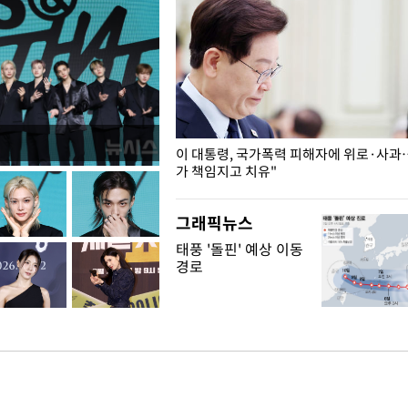
개구리밥
이 대통령, 국가폭력 피해자에 위로·사과
가 책임지고 치유"
그래픽뉴스
태풍 '돌핀' 예상 이동
경로