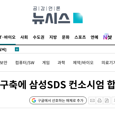
 하향
별재난지역
IT·바이오
사회
수도권
지방
문화
스포츠
연예
…희망지 못
날씨]
요 선제 대
보안
컴퓨터/SW
게임
과학
제약/바이오
의료기
단
무'
터 구축에 삼성SDS 컨소시엄 
 마쳐
구글에서 선호하는 매체로 추가
부장 기소
"