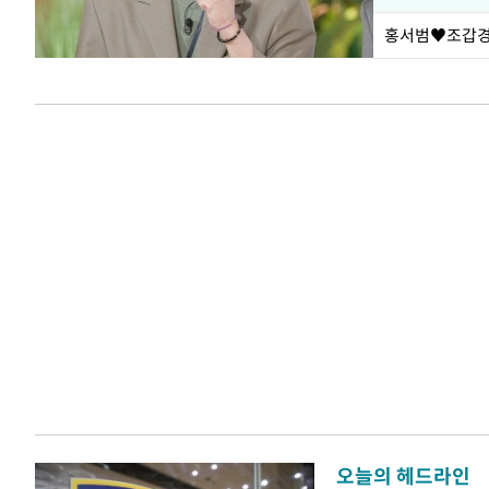
홍서범♥조갑경,
오늘의 헤드라인