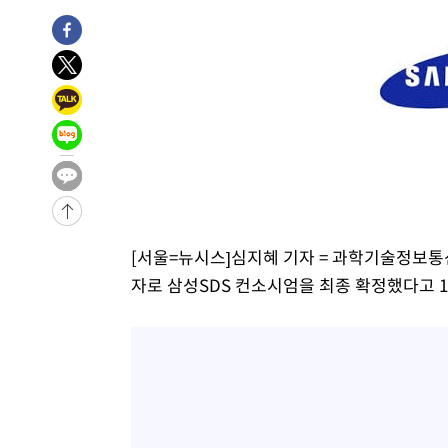
-14955초 전 >
11시간 압수수색에 성접대 파문까지…'쑥대밭' 된 축구
-13977초 전 >
[속보]규제합리화위원회 부위원장에 김태유 서울대 공대
병태 후임
-10335초 전 >
[속보]국힘 윤리위, '돌려차기 발언' 진종오·서범수 징계
-5660초 전 >
[속보] 7월 중국 수출 23.9%↑ 수입 27.5%↑…무역총액 
-2820초 전 >
[속보]'채상병 순직 책임' 임성근, 항소심도 징역 3년
-2686초 전 >
[속보]종합특검, '관저이전 봐주기 감사' 유병호 구속기소
11분 전 >
민주 콩고 에볼라환자 4천명 돌파, 4053명 발생 1850명 사망
-27152초 전 >
"낮 기온 소폭 하락"…수도권 폭염중대경보, 폭염경보로
-27116초 전 >
[속보]이 대통령, '호우피해' 안동·의성 관할 4개 면 특
[서울=뉴시스]심지혜 기자 = 과학기술정보통
선포
-27079초 전 >
[단독]중수청 지원 검사들, 정원 초과 시 낮은 계급 임용
자로 삼성SDS 컨소시엄을 최종 확정했다고 1
갈 수도
-25050초 전 >
낮 최고 37도 찜통더위…곳곳 소나기·강원 많은 비[내일
-23356초 전 >
SK하이닉스, 용인·청주 팹에 54조 투자…"AI 메모리 수
응"
-20212초 전 >
여자배구 이재영·이다영 자매, 아제르바이잔 투란VC 입
-19465초 전 >
외국인 심판 성 접대 7경기 들여다보니…한국 축구 '5승 2
-19199초 전 >
[속보]코스닥, 2.86포인트(0.36%) 내린 798.81마감
-19152초 전 >
[속보]코스피, 6200선 약보합…0.60% 내린 6258.77에