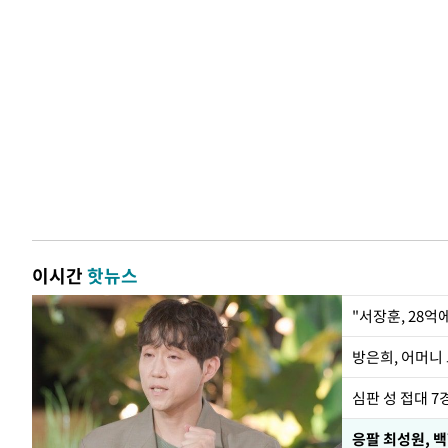
이시간
핫뉴스
"서장훈, 28억
방은희, 어머니 
심판 성 접대 7
응팔 최성원, 