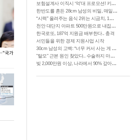
…"국가
홈플러스, 67개 점포 가오픈… 13일 정식 개장
오세훈 서울시장,
환경 점검