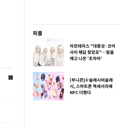
피플
아르테미스 "대중성·코어
사이 해답 찾았죠"…알을
깨고 나온 '초자아'
[부니콘]⑥슬래시비슬래
시, 스마트폰 액세서리에
NFC 더했다