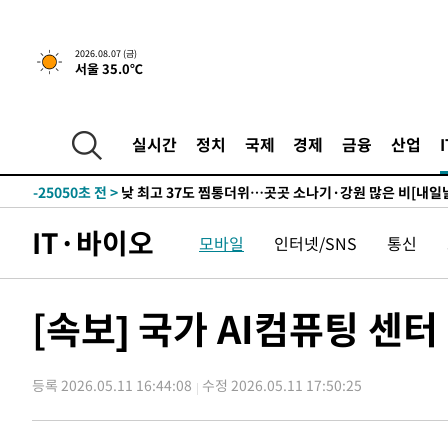
2026.08.07 (금)
서울 35.0℃
11분 전 >
민주 콩고 에볼라환자 4천명 돌파, 4053명 발생 1850명 사망
-27152초 전 >
"낮 기온 소폭 하락"…수도권 폭염중대경보, 폭염경보로
-27116초 전 >
[속보]이 대통령, '호우피해' 안동·의성 관할 4개 면 특
실시간
정치
국제
경제
금융
산업
선포
-27079초 전 >
[단독]중수청 지원 검사들, 정원 초과 시 낮은 계급 임용
갈 수도
-25050초 전 >
낮 최고 37도 찜통더위…곳곳 소나기·강원 많은 비[내일
-23356초 전 >
SK하이닉스, 용인·청주 팹에 54조 투자…"AI 메모리 수
IT·바이오
모바일
인터넷/SNS
통신
응"
-20212초 전 >
여자배구 이재영·이다영 자매, 아제르바이잔 투란VC 입
-19465초 전 >
외국인 심판 성 접대 7경기 들여다보니…한국 축구 '5승 2
-19199초 전 >
[속보]코스닥, 2.86포인트(0.36%) 내린 798.81마감
[속보] 국가 AI컴퓨팅 센
-19152초 전 >
[속보]코스피, 6200선 약보합…0.60% 내린 6258.77에
-19132초 전 >
[속보]원·달러 환율, 7.7원 내린 1416.1원 마감
등록 2026.05.11 16:44:08
수정 2026.05.11 17:50:25
-19021초 전 >
[속보] 노원서 40.1도 관측…서울, 2018년 이후 첫 40도
-16111초 전 >
[속보]종합특검, '계엄 수용공간 확보' 신용해 前교정본
-14984초 전 >
외신들도 주목한 韓축구 파문…"국민적 공분에 수사 재개