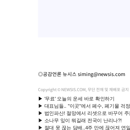
-19132초 전 >
[속보]원·달러 환율, 7.7원 내린 1416.1원 마감
-19021초 전 >
[속보] 노원서 40.1도 관측…서울, 2018년 이후 첫 40도
-16111초 전 >
[속보]종합특검, '계엄 수용공간 확보' 신용해 前교정본
-14984초 전 >
외신들도 주목한 韓축구 파문…"국민적 공분에 수사 재개
-14955초 전 >
11시간 압수수색에 성접대 파문까지…'쑥대밭' 된 축구
-13977초 전 >
[속보]규제합리화위원회 부위원장에 김태유 서울대 공대
병태 후임
-10335초 전 >
[속보]국힘 윤리위, '돌려차기 발언' 진종오·서범수 징계
-5660초 전 >
[속보] 7월 중국 수출 23.9%↑ 수입 27.5%↑…무역총액 
-2820초 전 >
[속보]'채상병 순직 책임' 임성근, 항소심도 징역 3년
◎공감언론 뉴시스
siming@newsis.com
-2686초 전 >
[속보]종합특검, '관저이전 봐주기 감사' 유병호 구속기소
11분 전 >
민주 콩고 에볼라환자 4천명 돌파, 4053명 발생 1850명 사망
Copyright © NEWSIS.COM, 무단 전재 및 재배포 금지