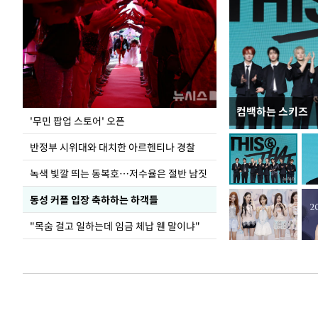
컴백하는 스키즈
지석천 뒤덮은 
'무민 팝업 스토어' 오픈
반정부 시위대와 대치한 아르헨티나 경찰
녹색 빛깔 띄는 동복호…저수율은 절반 남짓
동성 커플 입장 축하하는 하객들
"목숨 걸고 일하는데 임금 체납 웬 말이냐"