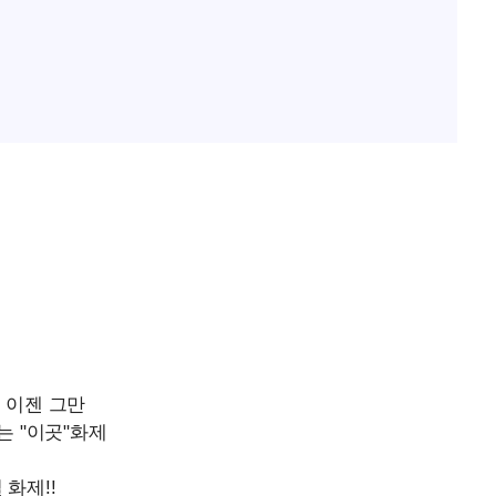
"서장훈, 28억에 산 서초 
1
450억에 매물로"
"여군 지원 막힌 UDT 훈
2
부장 기소
다"…707 출신 女유튜버 
"
전현무 "전 연인 집착에 
3
협회
 교수…이
박찬민 딸 박민하, 배우
4
 절차 개시
니…여유로운 근황 공개
25.3%↑
SK하이닉스, 주당 375원
5
분기 중 추가 주주환원 발
[속보]SK하이닉스, 주당 3
6
당…"3분기 중 주주환원 
구윤철 "실거주 30억 이
7
세 모두 완화"