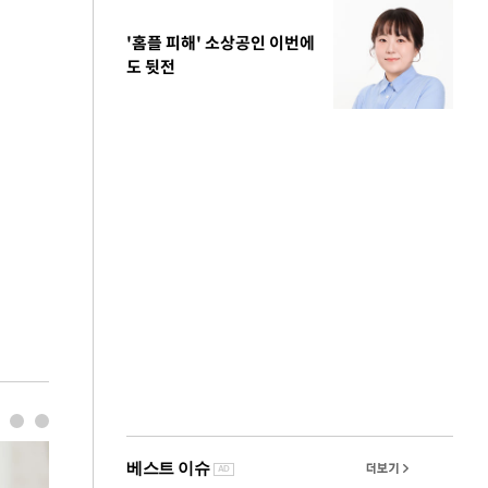
'홈플 피해' 소상공인 이번에
도 뒷전