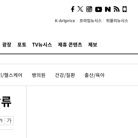
K-Artprice
프라임뉴시스
위클리뉴시스
광장
포토
TV뉴시스
제휴 콘텐츠
제보
기/헬스케어
병의원
건강/질환
출산/육아
합류