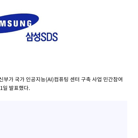
협회
 교수…이
 절차 개시
25.3%↑
 하향
별재난지역
신부가 국가 인공지능(AI)컴퓨팅 센터 구축 사업 민간참여
…희망지 못
1일 발표했다.
날씨]
요 선제 대
단
무'
 마쳐