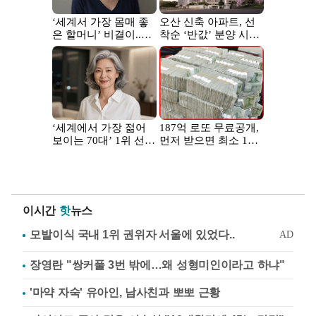
이시간
핫
뉴스
장영란 "쌍커풀 3번 밖에…왜 성형미인이라고 하냐"
'마약 자숙' 유아인, 남사친과 뽀뽀 근황