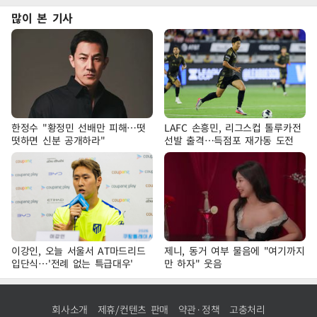
많이 본 기사
한정수 "황정민 선배만 피해…떳
LAFC 손흥민, 리그스컵 톨루카전
떳하면 신분 공개하라"
선발 출격…득점포 재가동 도전
이강인, 오늘 서울서 AT마드리드
제니, 동거 여부 물음에 "여기까지
입단식…'전례 없는 특급대우'
만 하자" 웃음
회사소개
제휴/컨텐츠 판매
약관·정책
고충처리