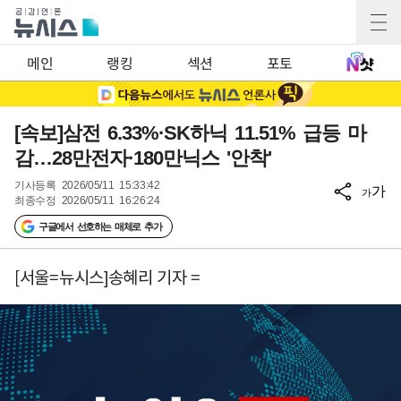
메인
랭킹
섹션
포토
[속보]삼전 6.33%·SK하닉 11.51% 급등 마
감…28만전자·180만닉스 '안착'
기사등록
2026/05/11 15:33:42
가
가
최종수정
2026/05/11 16:26:24
구글에서 선호하는 매체로 추가
[서울=뉴시스]송혜리 기자 =