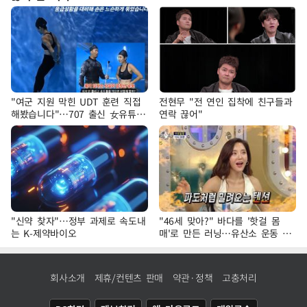
"여군 지원 막힌 UDT 훈련 직접
전현무 "전 연인 집착에 친구들과
해봤습니다"…707 출신 女유튜버
연락 끊어"
'완벽 소화'
"신약 찾자"…정부 과제로 속도내
"46세 맞아?" 바다를 '핫걸 몸
는 K-제약바이오
매'로 만든 러닝…유산소 운동 효
과 '톡톡'
회사소개
제휴/컨텐츠 판매
약관·정책
고충처리