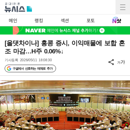
메인
랭킹
섹션
포토
[올댓차이나] 홍콩 증시, 이익매물에 보합 혼
조 마감…H주 0.06%↓
기사등록
2026/05/11 18:08:30
가
가
구글에서 선호하는 매체로 추가