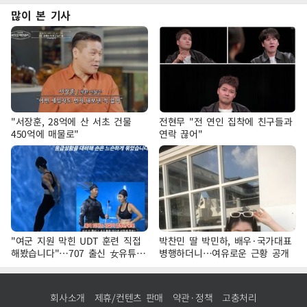
많이 본 기사
"서장훈, 28억에 산 서초 건물
전현무 "전 연인 집착에 친구들과
450억에 매물로"
연락 끊어"
"여군 지원 막힌 UDT 훈련 직접
박찬민 딸 박민하, 배우·국가대표
해봤습니다"…707 출신 女유튜버
병행하더니…여유로운 근황 공개
'완벽 소화'
회사소개
제휴/컨텐츠 판매
약관·정책
고충처리