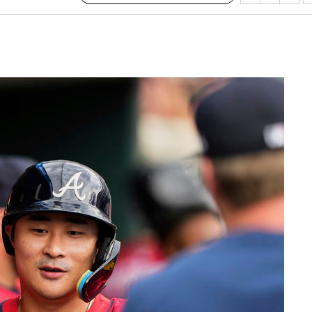
라 격파
다"
수수색(종
4%↑
침 준수"
수수색
태세 강
어"
·당황'
'
혐의