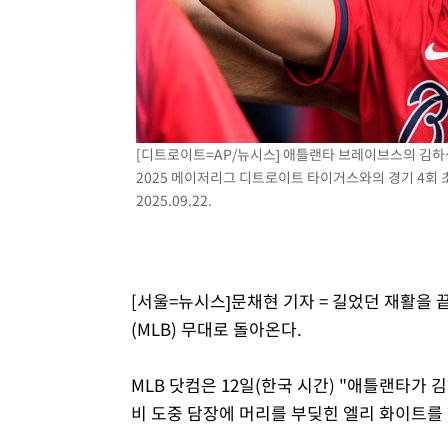
-5896초 전 >
[속보]코스닥, 800p 회복…0.26% 오른 801.67 마감
-5826초 전 >
[속보]코스피, 301.88포인트(4.58%) 내린 6296.38 마감
-5691초 전 >
[속보]원·달러 환율, 0.7원 내린 1423.8원 마감
-3290초 전 >
"여기 떨어졌다"…다누리, 스페이스X 로켓 달 충돌 흔적 
-335초 전 >
손흥민, 5경기 연속골 실패…LAFC는 승부차기 끝 과달라하
[디트로이트=AP/뉴시스] 애틀랜타 브레이브스의 김하
1시간 전 >
내일까지 39도 '펄펄'…기상청 "태풍 지나며 폭염 잠시 꺾인
2025 메이저리그 디트로이트 타이거스와의 경기 4회 초
2025.09.22.
[서울=뉴시스]문채현 기자 = 길었던 재활을
(MLB) 무대로 돌아온다.
MLB 닷컴은 12일(한국 시간) "애틀랜타가 
비 도중 담장에 머리를 부딪힌 엘리 화이트를 