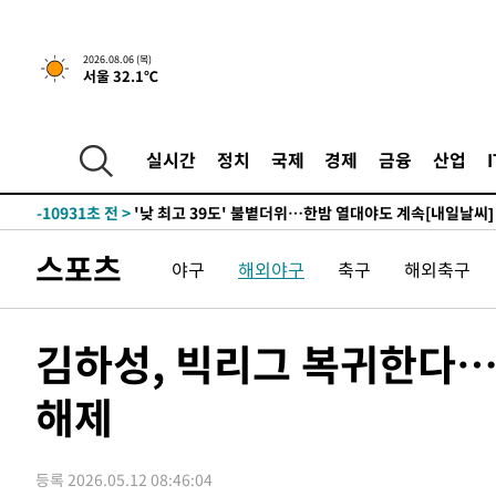
-29670초 전 >
축구협회, 15년 전 심판 성 접대 파문에 "현재는 내부 지
-28355초 전 >
경찰, '홍명보는 2순위' 결론냈던 스포츠윤리센터도 압
2026.08.06 (목)
서울 32.1℃
-13951초 전 >
[속보]합참 "北 발사체는 단거리탄도미사일…감시·경계
화"
-13699초 전 >
日방위성, 北이 동해로 쏜 발사체는 탄도미사일 가능성
-12129초 전 >
[속보] SKT, 에이닷 서비스 장애 발생…"원인 파악 중"
실시간
정치
국제
경제
금융
산업
-11535초 전 >
[속보]합참 "북, 동해상으로 미상 발사체 발사"
-10931초 전 >
'낮 최고 39도' 불볕더위…한밤 열대야도 계속[내일날씨]
-10890초 전 >
[속보]7~9일 프로야구 3연전도 폭염 취소…11일 재개
스포츠
야구
해외야구
축구
해외축구
-10552초 전 >
"韓 외환시장 개입 관측 배경엔 美의 대한국 무역적자 있
-10379초 전 >
'월드컵 탈락 후폭풍' 축구협회…초유의 압수수색에 '충격
-10219초 전 >
서울 낮 37.9도, 올여름 최고치 경신…영등포 순간 '40도
김하성, 빅리그 복귀한다…애
-9781초 전 >
[속보]종합특검, 대검 추가 압수수색…내란 중요임무종사 
해제
-5876초 전 >
[속보]코스닥, 800p 회복…0.26% 오른 801.67 마감
-5806초 전 >
[속보]코스피, 301.88포인트(4.58%) 내린 6296.38 마감
-5671초 전 >
[속보]원·달러 환율, 0.7원 내린 1423.8원 마감
등록 2026.05.12 08:46:04
-3270초 전 >
"여기 떨어졌다"…다누리, 스페이스X 로켓 달 충돌 흔적 