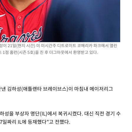
포착
라 격파
성이 21일(현지 시간) 미 미시간주 디트로이트 코메리카 파크에서 열린
다"
 1점 홈런(시즌 5호)을 친 후 더그아웃에서 환영받고 있다.
 끝낸 김하성(애틀랜타 브레이브스)이 마침내 메이저리그
김하성을 부상자 명단(IL)에서 복귀시켰다. 대신 직전 경기 수
7일짜리 IL에 등재했다"고 전했다.