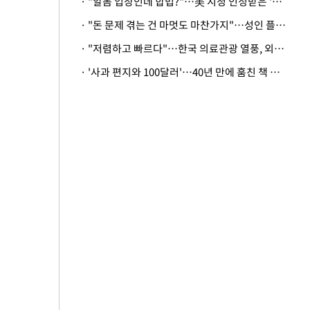
· "알몸 입장인데 합법?"…美 시청 인정받은 '누드' 레스토랑 화제
· "돈 문제 겪는 건 마멋도 마찬가지"…성인 플랫폼에 등장한 뜻밖의 스타
· "저렴하고 빠르다"…한국 의료관광 열풍, 외신도 주목
· '사과 편지와 100달러'…40년 만에 훔친 책 돌려준 美 절도범