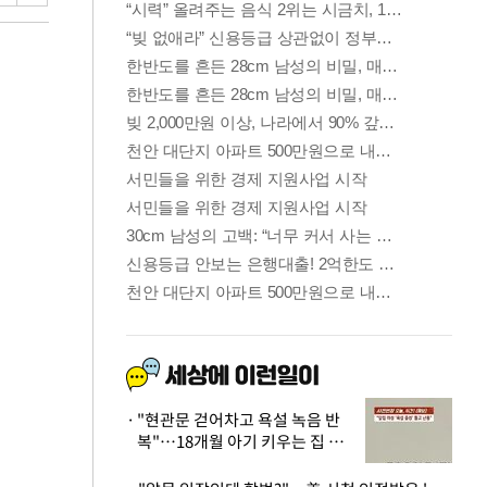
"현관문 걷어차고 욕설 녹음 반
복"…18개월 아기 키우는 집 뒤
흔든 '앞집의 비극'