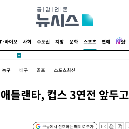
침 준수"
수수색
태세 강
IT·바이오
사회
수도권
지방
문화
스포츠
연예
농구
배구
골프
스포츠최신
어"
·당황'
'
틀랜타, 컵스 3연전 앞두고 
혐의
구글에서 선호하는 매체로 추가
포착