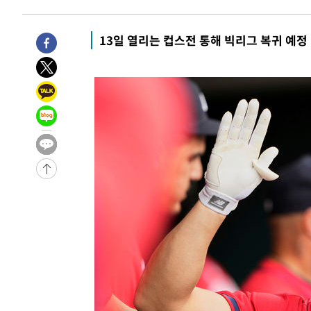
-315초 전 >
손흥민, 5경기 연속골 실패…LAFC는 승부차기 끝 과달라하
1시간 전 >
내일까지 39도 '펄펄'…기상청 "태풍 지나며 폭염 잠시 꺾인
13일 열리는 컵스전 통해 빅리그 복귀 예정
-31461초 전 >
'월드컵 탈락 후폭풍' 축구협회…11시간 걸린 초유의 압
합)
-30897초 전 >
[속보] 뉴욕증시, 혼조 출발…나스닥 0.3%↓, 다우 0.1
-29690초 전 >
축구협회, 15년 전 심판 성 접대 파문에 "현재는 내부 지
-28375초 전 >
경찰, '홍명보는 2순위' 결론냈던 스포츠윤리센터도 압
-13971초 전 >
[속보]합참 "北 발사체는 단거리탄도미사일…감시·경계
화"
-13719초 전 >
日방위성, 北이 동해로 쏜 발사체는 탄도미사일 가능성
-12149초 전 >
[속보] SKT, 에이닷 서비스 장애 발생…"원인 파악 중"
-11555초 전 >
[속보]합참 "북, 동해상으로 미상 발사체 발사"
-10951초 전 >
'낮 최고 39도' 불볕더위…한밤 열대야도 계속[내일날씨]
-10910초 전 >
[속보]7~9일 프로야구 3연전도 폭염 취소…11일 재개
-10572초 전 >
"韓 외환시장 개입 관측 배경엔 美의 대한국 무역적자 있
-10399초 전 >
'월드컵 탈락 후폭풍' 축구협회…초유의 압수수색에 '충격
-10239초 전 >
서울 낮 37.9도, 올여름 최고치 경신…영등포 순간 '40도
-9801초 전 >
[속보]종합특검, 대검 추가 압수수색…내란 중요임무종사 