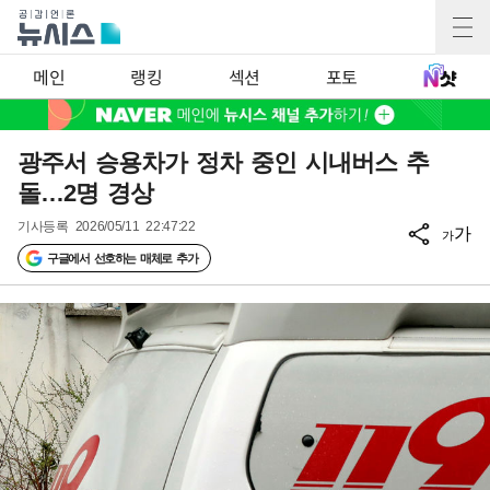
메인
랭킹
섹션
포토
광주서 승용차가 정차 중인 시내버스 추
돌…2명 경상
기사등록
2026/05/11 22:47:22
가
가
구글에서 선호하는 매체로 추가