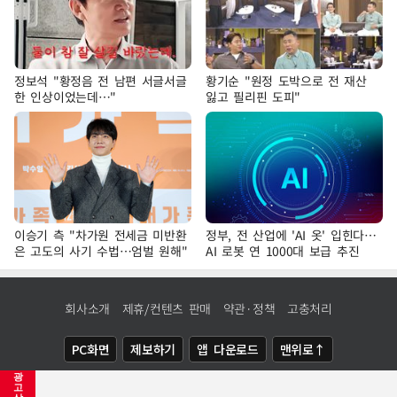
정보석 "황정음 전 남편 서글서글
황기순 "원정 도박으로 전 재산
한 인상이었는데…"
잃고 필리핀 도피"
이승기 측 "차가원 전세금 미반환
정부, 전 산업에 'AI 옷' 입힌다…
은 고도의 사기 수법…엄벌 원해"
AI 로봇 연 1000대 보급 추진
회사소개
제휴/컨텐츠 판매
약관·정책
고충처리
PC화면
제보하기
앱 다운로드
맨위로↑
광
COPYRIGHTⓒ
NEWSIS
ALL RIGHTS RESERVED.
고