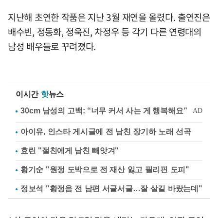
지난해 초연한 작품은 지난 3월 재연을 올렸다. 출연진은
배수빈, 정동화, 정욱진, 차정우 등 각기 다른 연령대의
남성 배우들로 꾸려졌다.
이시간
핫
뉴스
아이유, 인스타 게시글에 전 남친 장기하 노래 선곡
효린 "절친에게 남친 빼앗겨"
황기순 "원정 도박으로 전 재산 잃고 필리핀 도피"
정보석 "황정음 전 남편 서글서글…잘 살길 바랐는데"