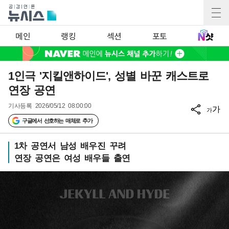
메인
랭킹
섹션
포토
1인극 '지킬앤하이드', 성별 바꾼 캐스트로
연장 공연
기사등록
2026/05/12 08:00:00
가
가
구글에서 선호하는 매체로 추가
1차 공연서 남성 배우진 꾸려
연장 공연은 여성 배우들 출연