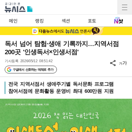
메인
랭킹
섹션
포토
독서 넘어 탐험·생애 기록까지…지역서점
200곳 '인생독서×인생서점'
기사등록
2026/05/12 08:51:42
가
가
구글에서 선호하는 매체로 추가
전국 지역서점서 생애주기별 독서문화 프로그램
참여서점에 문화활동 운영비 최대 600만원 지원