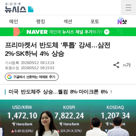
메인
랭킹
섹션
포토
프리마켓서 반도체 '투톱' 강세…삼전
2%·SK하닉 4% 상승
기사등록
2026/05/12 08:13:19
가
가
최종수정
2026/05/12 08:15:03
구글에서 선호하는 매체로 추가
미국 반도체주 상승…퀄컴 8%·마이크론 6% ↑