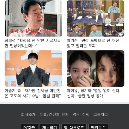
정보석 "황정음 전 남편 서글서글
황기순 "원정 도박으로 전 재산
한 인상이었는데…"
잃고 필리핀 도피"
이승기 측 "차가원 전세금 미반환
아이유, 장기하 '별일 없이 산다'
은 고도의 사기 수법…엄벌 원해"
선곡…쿨한 일상 공개
회사소개
제휴/컨텐츠 판매
약관·정책
고충처리
PC화면
제보하기
앱 다운로드
맨위로↑