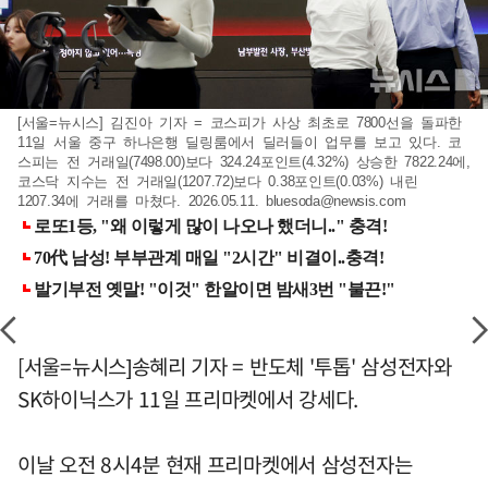
[서울=뉴시스] 김진아 기자 = 코스피가 사상 최초로 7800선을 돌파한
11일 서울 중구 하나은행 딜링룸에서 딜러들이 업무를 보고 있다. 코
스피는 전 거래일(7498.00)보다 324.24포인트(4.32%) 상승한 7822.24에,
코스닥 지수는 전 거래일(1207.72)보다 0.38포인트(0.03%) 내린
1207.34에 거래를 마쳤다. 2026.05.11.
bluesoda@newsis.com
[서울=뉴시스]송혜리 기자 = 반도체 '투톱' 삼성전자와
SK하이닉스가 11일 프리마켓에서 강세다.
이날 오전 8시4분 현재 프리마켓에서 삼성전자는