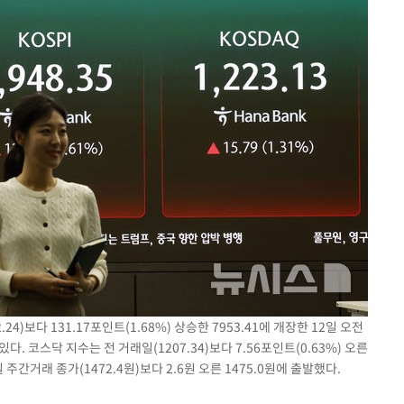
24)보다 131.17포인트(1.68%) 상승한 7953.41에 개장한 12일 오전
. 코스닥 지수는 전 거래일(1207.34)보다 7.56포인트(0.63%) 오른
 주간거래 종가(1472.4원)보다 2.6원 오른 1475.0원에 출발했다.