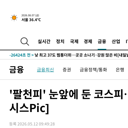
2026.08.07 (금)
서울 36.4℃
-660초 전 >
민주 콩고 에볼라환자 4천명 돌파, 4053명 발생 1850명 사
-28526초 전 >
"낮 기온 소폭 하락"…수도권 폭염중대경보, 폭염경보로
-28490초 전 >
[속보]이 대통령, '호우피해' 안동·의성 관할 4개 면 특
실시간
정치
국제
경제
금융
산업
선포
-28453초 전 >
[단독]중수청 지원 검사들, 정원 초과 시 낮은 계급 임용
갈 수도
-26424초 전 >
낮 최고 37도 찜통더위…곳곳 소나기·강원 많은 비[내일
-24730초 전 >
SK하이닉스, 용인·청주 팹에 54조 투자…"AI 메모리 수
금융
응"
금융최신
증권
금융정책/통화
은행
-21586초 전 >
여자배구 이재영·이다영 자매, 아제르바이잔 투란VC 입
-20839초 전 >
외국인 심판 성 접대 7경기 들여다보니…한국 축구 '5승 2
-20573초 전 >
[속보]코스닥, 2.86포인트(0.36%) 내린 798.81마감
'팔천피' 눈앞에 둔 코스피…
-20526초 전 >
[속보]코스피, 6200선 약보합…0.60% 내린 6258.77에
-20506초 전 >
[속보]원·달러 환율, 7.7원 내린 1416.1원 마감
시스Pic]
-20395초 전 >
[속보] 노원서 40.1도 관측…서울, 2018년 이후 첫 40도
-17485초 전 >
[속보]종합특검, '계엄 수용공간 확보' 신용해 前교정본
등록 2026.05.12 09:49:28
-16358초 전 >
외신들도 주목한 韓축구 파문…"국민적 공분에 수사 재개