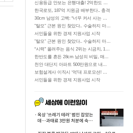
옥상 '쓰레기 테러' 범인 잡았는
데…과태료 3만원 처분에 숙박업
주 허탈