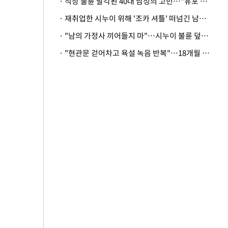
· 직장 불륜 발각된 40대 남성의 고민…"유포 동료 명예훼손·협박죄 고소 가능할까"
· 재취업한 시누이 위해 '조카 셔틀' 떠넘긴 남편…아내 "난 못한다"
· "남의 가정사 끼어들지 마"…시누이 불륜 덮으려는 남편에 억울한 아내
· "현관문 걷어차고 욕설 녹음 반복"…18개월 아기 키우는 집 뒤흔든 '앞집의 비극'