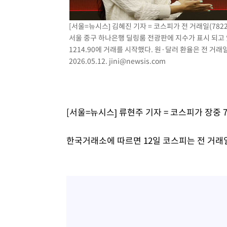
-20506초 전 >
[속보]원·달러 환율, 7.7원 내린 1416.1원 마감
-20395초 전 >
[속보] 노원서 40.1도 관측…서울, 2018년 이후 첫 40도
[서울=뉴시스] 김혜진 기자 = 코스피가 전 거래일(7822.
-17485초 전 >
[속보]종합특검, '계엄 수용공간 확보' 신용해 前교정본
서울 중구 하나은행 딜링룸 전광판에 지수가 표시 되고 있다
1214.90에 거래를 시작했다. 원·달러 환율은 전 거래일
-16358초 전 >
외신들도 주목한 韓축구 파문…"국민적 공분에 수사 재개
2026.05.12.
jini@newsis.com
-16329초 전 >
11시간 압수수색에 성접대 파문까지…'쑥대밭' 된 축구
-15351초 전 >
[속보]규제합리화위원회 부위원장에 김태유 서울대 공대
병태 후임
-11709초 전 >
[속보]국힘 윤리위, '돌려차기 발언' 진종오·서범수 징계
-7034초 전 >
[속보] 7월 중국 수출 23.9%↑ 수입 27.5%↑…무역총액 
[서울=뉴시스] 류현주 기자 = 코스피가 장중 
-4194초 전 >
[속보]'채상병 순직 책임' 임성근, 항소심도 징역 3년
-4060초 전 >
[속보]종합특검, '관저이전 봐주기 감사' 유병호 구속기소
한국거래소에 따르면 12일 코스피는 전 거래일보다
-660초 전 >
민주 콩고 에볼라환자 4천명 돌파, 4053명 발생 1850명 사