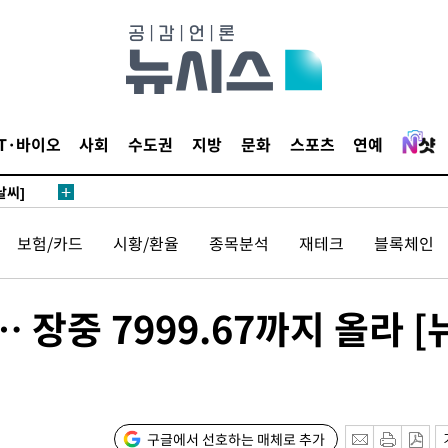
망
 하향
별재난지역
IT·바이오
사회
수도권
지방
문화
스포츠
연예
…희망지 못
날씨]
요 선제 대
보험/카드
시황/환율
종목분석
재테크
블록체인
단
무'
 장중 7999.67까지 올라 [
 마쳐
부장 기소
"
구글에서 선호하는 매체로 추가