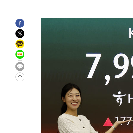
-16329초 전 >
11시간 압수수색에 성접대 파문까지…'쑥대밭' 된 축구
-15351초 전 >
[속보]규제합리화위원회 부위원장에 김태유 서울대 공대
병태 후임
-11709초 전 >
[속보]국힘 윤리위, '돌려차기 발언' 진종오·서범수 징계
-7034초 전 >
[속보] 7월 중국 수출 23.9%↑ 수입 27.5%↑…무역총액 
-4194초 전 >
[속보]'채상병 순직 책임' 임성근, 항소심도 징역 3년
-4060초 전 >
[속보]종합특검, '관저이전 봐주기 감사' 유병호 구속기소
-660초 전 >
민주 콩고 에볼라환자 4천명 돌파, 4053명 발생 1850명 사
-28526초 전 >
"낮 기온 소폭 하락"…수도권 폭염중대경보, 폭염경보로
-28490초 전 >
[속보]이 대통령, '호우피해' 안동·의성 관할 4개 면 특
선포
-28453초 전 >
[단독]중수청 지원 검사들, 정원 초과 시 낮은 계급 임용
갈 수도
-26424초 전 >
낮 최고 37도 찜통더위…곳곳 소나기·강원 많은 비[내일
-24730초 전 >
SK하이닉스, 용인·청주 팹에 54조 투자…"AI 메모리 수
응"
-21586초 전 >
여자배구 이재영·이다영 자매, 아제르바이잔 투란VC 입
-20839초 전 >
외국인 심판 성 접대 7경기 들여다보니…한국 축구 '5승 2
-20573초 전 >
[속보]코스닥, 2.86포인트(0.36%) 내린 798.81마감
-20526초 전 >
[속보]코스피, 6200선 약보합…0.60% 내린 6258.77에