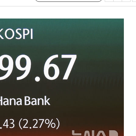
협회
 교수…이
 절차 개시
25.3%↑
망
 하향
별재난지역
…희망지 못
날씨]
요 선제 대
단
무'
 마쳐