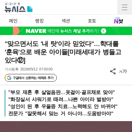
메인
랭킹
섹션
포토
"맞으면서도 '내 탓'이라 믿었다"…학대를
'훈육'으로 배운 아이들[미래세대가 병들고
있다⑫]
기사등록
2026/05/12 07:00:00
가
가
구글에서 선호하는 매체로 추가
"부모 재혼 후 살얼음판…옷걸이·골프채로 맞아"
"화장실서 샤워기로 때려…나쁜 아이라 벌받아"
"성인이 된 후 우울증 치료…노력해도 안 바뀌어"
전문가 "잘못해서 맞는 거 아니야…도움받아야"