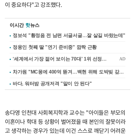
이 중요하다"고 강조했다.
이시간
핫
뉴스
정보석 "황정음 전 남편 서글서글…잘 살길 바랐는데"
정웅인 첫째 딸 "연기 준비중" 깜짝 근황
차가원 "MC몽에 400억 뜯겨…백현 위해 도박빚 갚아줘"
바다, 워터밤 공개저격 "말이 안 된다"
송다영 인천대 사회복지학과 교수는 "아이들은 부모의
이혼이나 학대 등 상황이 벌어졌을 때 본인의 잘못이라
고 생각하는 경우가 있는데 이건 스스로 깨닫기 어려운