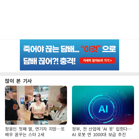
많이 본 기사
정웅인 첫째 딸, 연기자 지망…또
정부, 전 산업에 'AI 옷' 입힌다…
배우 꿈꾸는 스타 2세
AI 로봇 연 1000대 보급 추진