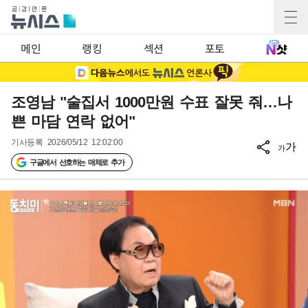
메인
랭킹
섹션
포토
조영남 "술집서 1000만원 수표 잘못 줘…나
쁜 마담 연락 없어"
기사등록
2026/05/12 12:02:00
가
가
구글에서 선호하는 매체로 추가