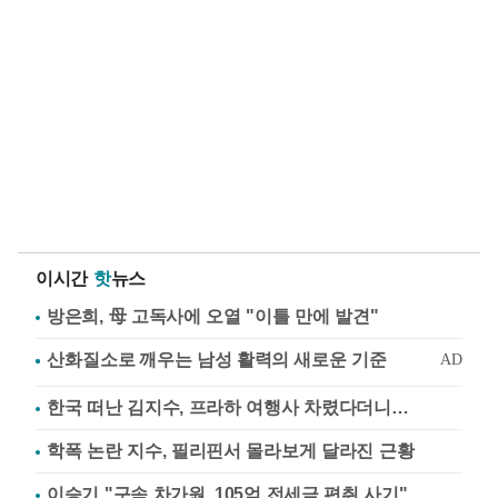
이시간
핫
뉴스
방은희, 母 고독사에 오열 "이틀 만에 발견"
한국 떠난 김지수, 프라하 여행사 차렸다더니…
학폭 논란 지수, 필리핀서 몰라보게 달라진 근황
이승기 "구속 차가원, 105억 전세금 편취 사기"