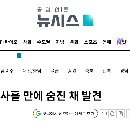
IT·바이오
사회
수도권
지방
문화
스포츠
연예
전남광주
대전/충남
울산
강원
충북
전북
경남
 사흘 만에 숨진 채 발견
구글에서 선호하는 매체로 추가