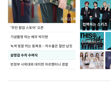
컴백하는 스키즈
지석천 뒤덮은 
'무민 팝업 스토어' 오픈
기념촬영 하는 배우 박지현
녹색 빛깔 띄는 동복호…저수율은 절반 남짓
삼정검 수치 수여식
반정부 시위대와 대치한 아르헨티나 경찰