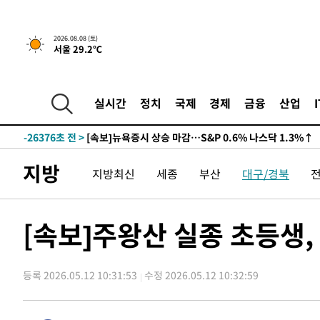
2026.08.08 (토)
서울 29.2℃
실시간
정치
국제
경제
금융
산업
-26376초 전 >
[속보]뉴욕증시 상승 마감…S&P 0.6% 나스닥 1.3%↑
지방
지방최신
세종
부산
대구/경북
[속보]주왕산 실종 초등생,
등록 2026.05.12 10:31:53
수정 2026.05.12 10:32:59