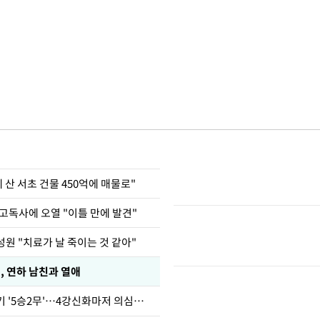
에 산 서초 건물 450억에 매물로"
고독사에 오열 "이틀 만에 발견"
원 "치료가 날 죽이는 것 같아"
, 연하 남친과 열애
심판 성접대 경기 '5승2무'…4강신화마저 의심받아