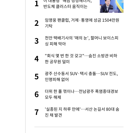
서
이 대통령 "해남 청정에너지,
1
1
반도체 클러스터 움직이는
힘…지역소멸 극복 전환점"
자친구와 열애 "결혼
임영웅 팬클럽, 거제·통영에 성금 1504만원
2
2
기탁
가 날 죽이는 것 같
천안 택배기사의 '매의 눈', 할머니 보이스피
3
3
싱 피해 막아
 공급 기존 사고방식
"회식 몇 번 한 것 갖고"…숨진 소방관 비하
4
4
"
한 공무원 덜미
회의서 공급 논
광주 산수동서 SUV·택시 충돌…SUV 전도,
5
5
달리지 말고 과감
인명피해 없어
혼조 개장 후 자원주
더위 한 풀 꺾이나…전남광주 폭염중대경보
6
6
.39%↑
모두 해제
르기 방지법' 개편안
'실종된 지 하루 만에'…서산 논길서 80대 숨
7
7
진 채 발견