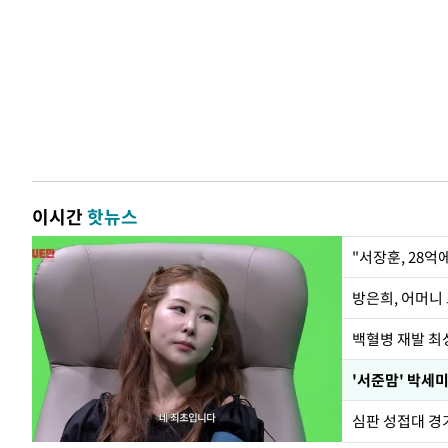
이시간
핫뉴스
"서장훈, 28억
방은희, 어머니 
백혈병 재발 최성
'서준맘' 박세미