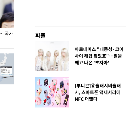
…"국가
홈플러스, 67개 점포 가오픈… 13일 정식 개장
오세훈 서울시장,
피플
환경 점검
아르테미스 "대중성·코어
사이 해답 찾았죠"…알을
깨고 나온 '초자아'
[부니콘]⑥슬래시비슬래
시, 스마트폰 액세서리에
NFC 더했다