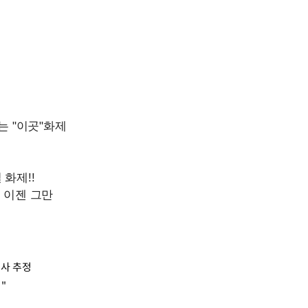
족사 추정
"