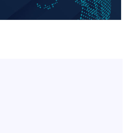
[단독]인천 부평구 아파트
1
10대가 40대 친모 살해
'서준맘' 박세미, 연하 남
2
생각도"
백혈병 재발 최성원 "치료
3
았다" 눈물
[속보]이 대통령 "부동산
4
매달리지 말고 과감히 실천
이 대통령, 6시간 부동산 
5
의…"기존 사고 방식에 매
히 실천"(종합)
[올댓차이나] 홍콩 증시, 
6
매수로 상승 마감…H주 0
이 대통령, 'ISA·주가누
7
질타하며 재검토 지시