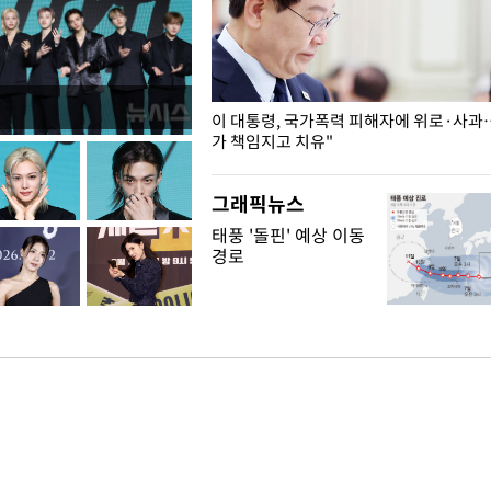
개구리밥
이 대통령, 국가폭력 피해자에 위로·사과
가 책임지고 치유"
그래픽뉴스
태풍 '돌핀' 예상 이동
경로