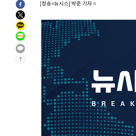
[청송=뉴시스] 박준 기자 =