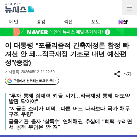
메인
랭킹
섹션
포토
이 대통령 "포퓰리즘적 긴축재정론 함정 빠
져선 안 돼…적극재정 기조로 내년 예산편
성"(종합)
기사등록
2026/05/12 11:22:50
가
가
구글에서 선호하는 매체로 추가
"투자 통해 잠재력 키울 시기…적극재정 통해 대도약
발판 닦아야"
"지금은 소비가 미덕…다른 어느 나라보다 국가 채무
구조 우량"
금융기관 출자 '상록수' 연체채권 추심에 "혜택 누리면
서 공적 부담은 안 져"