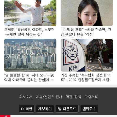
오세훈 "용산공원 아파트, 노무현
"손 떨림 포착"…카라 한승연, 건
·문재인 철학 뒤집는 것"
강 괜찮나 팬들 '걱정'
'덜 똘똘한 한 채' 시대 오나…20
외신 주목한 '축구협회 성접대 의
억대 아파트에 쏠리는 관심[세제
혹'…2002 한일월드컵까지 소환
개편, 그 이후②]
회사소개
제휴/컨텐츠 판매
약관·정책
고충처리
PC화면
제보하기
앱 다운로드
맨위로↑
광