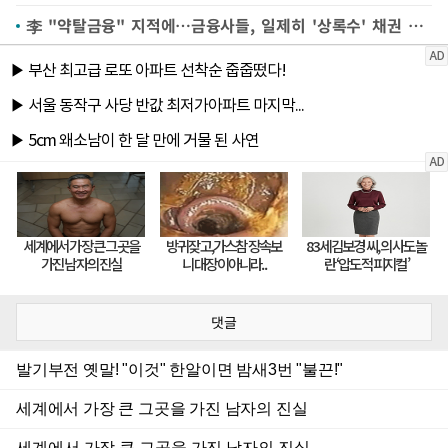
李 "약탈금융" 지적에…금융사들, 일제히 '상록수' 채권 매각(종합2보)
댓글