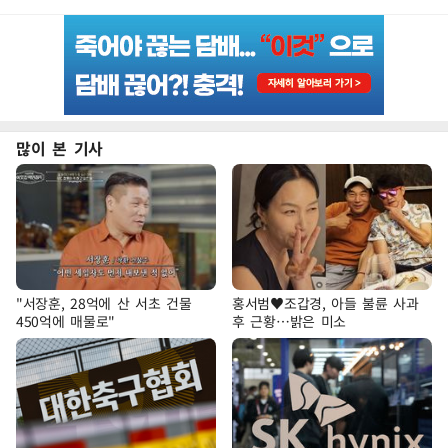
많이 본 기사
"서장훈, 28억에 산 서초 건물
홍서범♥조갑경, 아들 불륜 사과
450억에 매물로"
후 근황…밝은 미소