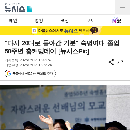
메인
랭킹
섹션
포토
"다시 20대로 돌아간 기분" 숙명여대 졸업
50주년 홈커밍데이 [뉴시스Pic]
기사등록
2026/05/12 13:09:57
가
가
최종수정
2026/05/12 13:28:24
구글에서 선호하는 매체로 추가