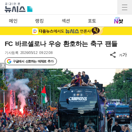
메인
랭킹
섹션
포토
FC 바르셀로나 우승 환호하는 축구 팬들
기사등록
2026/05/12 09:22:08
가
가
구글에서 선호하는 매체로 추가
X