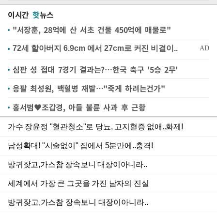
이시간
핫
뉴스
"서장훈, 28억에 산 서초 건물 450억에 매물로"
심판 성 접대 7경기 결과는?…한국 축구 '5승 2무'
응팔 최성원, 백혈병 재발…"죽게 하려는건가"
홍서범♥조갑경, 아들 불륜 사과 후 근황