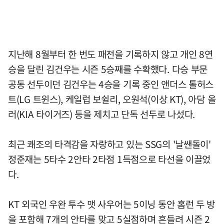
지난해 8월부터 한 번도 패전을 기록하지 않고 개인 8연
승을 달린 김건우는 시즌 5승째를 수확했다. 다승 부문
공동 선두이던 김건우는 4승을 기록 중인 앤더스 톨허스
트(LG 트윈스), 케일럽 보쉴리, 오원석(이상 KT), 아담 올
러(KIA 타이거즈) 등을 제치고 단독 선두로 나섰다.
최근 쾌조의 타격감을 자랑하고 있는 SSG의 '날쌘돌이'
정준재는 5타수 2안타 2타점 1득점으로 타선을 이끌었
다.
KT 외국인 우완 투수 맷 사우어는 5이닝 동안 홈런 두 방
을 포함해 7개의 안타를 맞고 5실점하며 흔들려 시즌 2