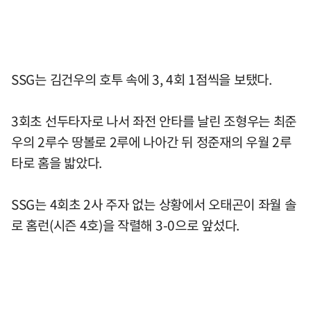
SSG는 김건우의 호투 속에 3, 4회 1점씩을 보탰다.
3회초 선두타자로 나서 좌전 안타를 날린 조형우는 최준
우의 2루수 땅볼로 2루에 나아간 뒤 정준재의 우월 2루
타로 홈을 밟았다.
SSG는 4회초 2사 주자 없는 상황에서 오태곤이 좌월 솔
로 홈런(시즌 4호)을 작렬해 3-0으로 앞섰다.