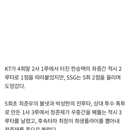
KT가 4회말 2사 1루에서 터진 한승택의 좌중간 적시 2
루타로 1점을 따라붙었지만, SSG는 5회 2점을 올리며
도망갔다.
5회초 최준우의 볼넷과 박성한의 진루타, 상대 투수 폭투
로 만든 1사 3루에서 정준재가 우중간을 꿰뚫는 적시 3
루타를 날렸고, 후속타자 최정이 희생플라이를 뽑아내
정준재를 홈으로 불렀다.