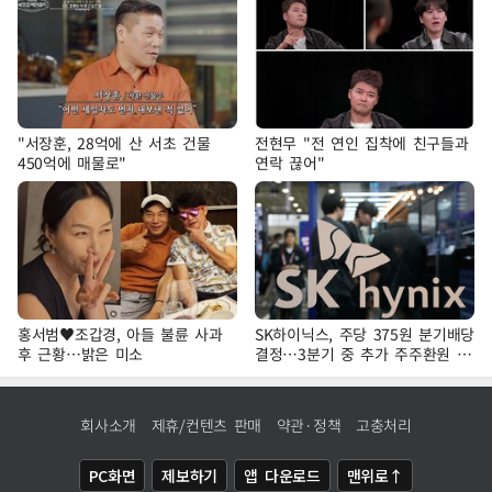
"서장훈, 28억에 산 서초 건물
전현무 "전 연인 집착에 친구들과
450억에 매물로"
연락 끊어"
홍서범♥조갑경, 아들 불륜 사과
SK하이닉스, 주당 375원 분기배당
후 근황…밝은 미소
결정…3분기 중 추가 주주환원 발
표
회사소개
제휴/컨텐츠 판매
약관·정책
고충처리
PC화면
제보하기
앱 다운로드
맨위로↑