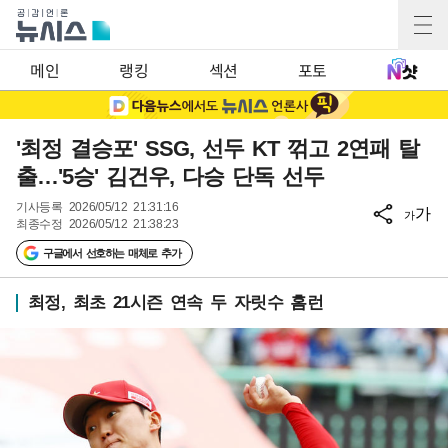
메인
랭킹
섹션
포토
'최정 결승포' SSG, 선두 KT 꺾고 2연패 탈
출…'5승' 김건우, 다승 단독 선두
기사등록
2026/05/12 21:31:16
가
가
최종수정
2026/05/12 21:38:23
구글에서 선호하는 매체로 추가
최정, 최초 21시즌 연속 두 자릿수 홈런