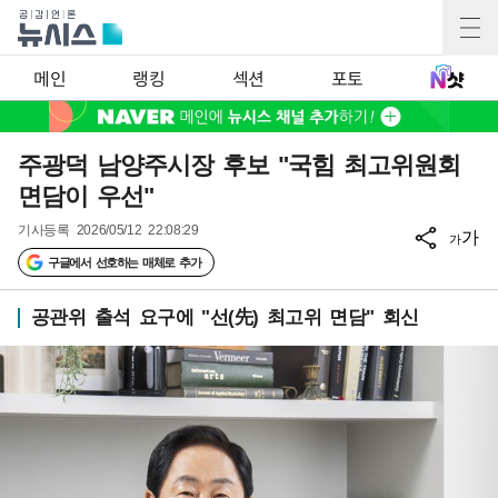
메인
랭킹
섹션
포토
주광덕 남양주시장 후보 "국힘 최고위원회
면담이 우선"
기사등록
2026/05/12 22:08:29
가
가
구글에서 선호하는 매체로 추가
공관위 출석 요구에 "선(先) 최고위 면담" 회신