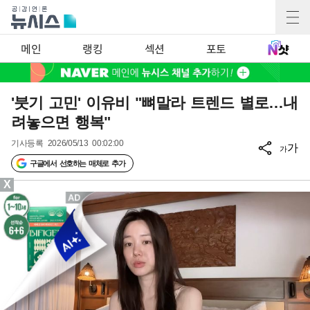
메인
랭킹
섹션
포토
'붓기 고민' 이유비 "뼈말라 트렌드 별로…내
려놓으면 행복"
기사등록
2026/05/13 00:02:00
가
가
구글에서 선호하는 매체로 추가
X