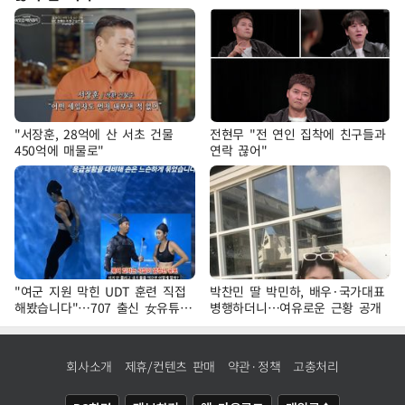
"서장훈, 28억에 산 서초 건물
전현무 "전 연인 집착에 친구들과
450억에 매물로"
연락 끊어"
"여군 지원 막힌 UDT 훈련 직접
박찬민 딸 박민하, 배우·국가대표
해봤습니다"…707 출신 女유튜버
병행하더니…여유로운 근황 공개
'완벽 소화'
회사소개
제휴/컨텐츠 판매
약관·정책
고충처리