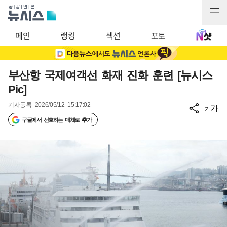
메인
랭킹
섹션
포토
부산항 국제여객선 화재 진화 훈련 [뉴시스
Pic]
기사등록
2026/05/12 15:17:02
가
가
구글에서 선호하는 매체로 추가