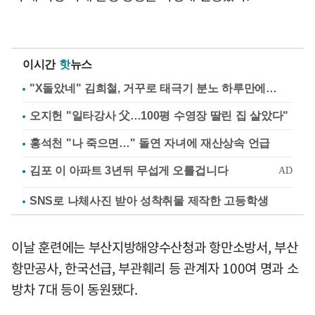
이시간
핫
뉴스
"X돌았네" 김희철, 거꾸로 태극기 분노 하루만에…
오지헌 "일타강사 父…100평 수영장 딸린 집 살았다"
홍석천 "나 죽으면…" 돌연 자녀에 재산상속 언급
SNS로 나체사진 받아 성착취물 제작한 고등학생
이날 훈련에는 부산지방해양수산청과 항만소방서, 부산
항만공사, 한국선급, 부관훼리 등 관계자 100여 명과 소
방차 7대 등이 동원됐다.