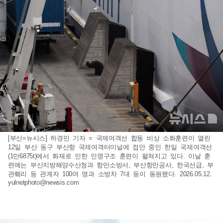
[부산=뉴시스] 하경민 기자 = 국제여객선 합동 비상 소화훈련이 열린
12일 부산 동구 부산항 국제여객터미널에 접안 중인 한일 국제여객선
(1만6875t)에서 화재로 인한 인명구조 훈련이 펼쳐지고 있다. 이날 훈
련에는 부산지방해양수산청과 항만소방서, 부산항만공사, 한국선급, 부
관훼리 등 관계자 100여 명과 소방차 7대 등이 동원됐다. 2026.05.12.
yulnetphoto@newsis.com