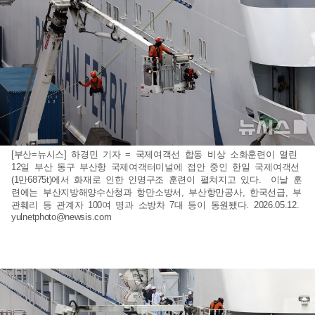
[부산=뉴시스] 하경민 기자 = 국제여객선 합동 비상 소화훈련이 열린
12일 부산 동구 부산항 국제여객터미널에 접안 중인 한일 국제여객선
(1만6875t)에서 화재로 인한 인명구조 훈련이 펼쳐지고 있다. 이날 훈
련에는 부산지방해양수산청과 항만소방서, 부산항만공사, 한국선급, 부
관훼리 등 관계자 100여 명과 소방차 7대 등이 동원됐다. 2026.05.12.
yulnetphoto@newsis.com