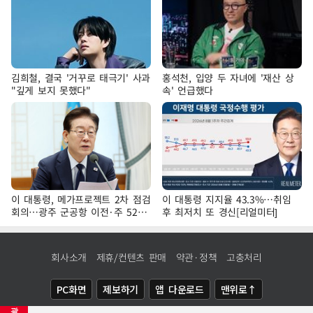
김희철, 결국 '거꾸로 태극기' 사과
홍석천, 입양 두 자녀에 '재산 상
"깊게 보지 못했다"
속' 언급했다
이 대통령, 메가프로젝트 2차 점검
이 대통령 지지율 43.3%…취임
회의…광주 군공항 이전·주 52시
후 최저치 또 경신[리얼미터]
간 예외 등 논의
회사소개
제휴/컨텐츠 판매
약관·정책
고충처리
PC화면
제보하기
앱 다운로드
맨위로↑
광