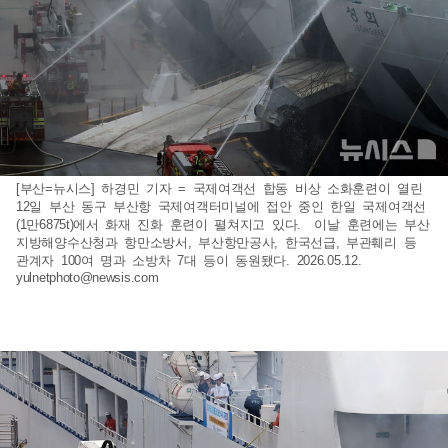
[부산=뉴시스] 하경민 기자 = 국제여객선 합동 비상 소화훈련이 열린
12일 부산 동구 부산항 국제여객터미널에 접안 중인 한일 국제여객선
(1만6875t)에서 화재 진화 훈련이 펼쳐지고 있다. 이날 훈련에는 부산
지방해양수산청과 항만소방서, 부산항만공사, 한국선급, 부관훼리 등
관계자 100여 명과 소방차 7대 등이 동원됐다. 2026.05.12.
yulnetphoto@newsis.com