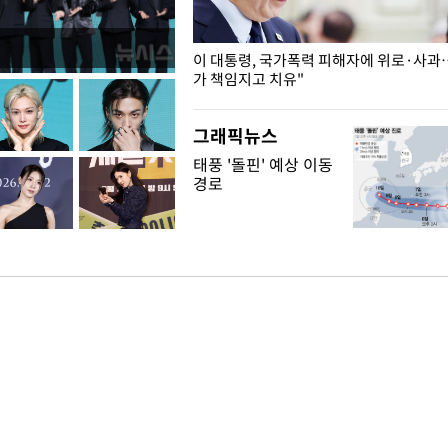
개구리밥
이 대통령, 국가폭력 피해자에 위로·사과
가 책임지고 치유"
그래픽뉴스
태풍 '돌핀' 예상 이동
경로