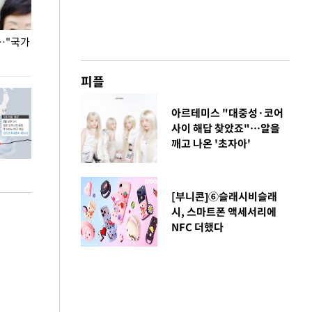
…"국가
홈플러스, 67개 점포 가오픈… 13일 정식 개장
오세훈 서울시장,
환경 점검
피플
아르테미스 "대중성·코어
사이 해답 찾았죠"…알을
깨고 나온 '초자아'
[부니콘]⑥슬래시비슬래
시, 스마트폰 액세서리에
NFC 더했다