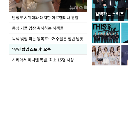
컴백하는 스키즈
지석천 뒤덮은 
반정부 시위대와 대치한 아르헨티나 경찰
동성 커플 입장 축하하는 하객들
녹색 빛깔 띄는 동복호…저수율은 절반 남짓
'무민 팝업 스토어' 오픈
시리아서 미니밴 폭발, 최소 15명 사상