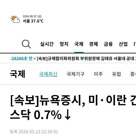
2026.08.07 (금)
서울 37.6℃
-1345초 전 >
이란, 호르무즈서 "적국 목표물들"과 대치로 남부 케슘섬
례 큰 폭발음
-30400초 전 >
[속보]종합특검, '계엄 수용공간 확보' 신용해 前교정본
-29273초 전 >
외신들도 주목한 韓축구 파문…"국민적 공분에 수사 재개
실시간
정치
국제
경제
금융
산업
-29244초 전 >
11시간 압수수색에 성접대 파문까지…'쑥대밭' 된 축구
-28266초 전 >
[속보]규제합리화위원회 부위원장에 김태유 서울대 공대
병태 후임
-24624초 전 >
[속보]국힘 윤리위, '돌려차기 발언' 진종오·서범수 징계
국제
국제최신
국제기구
미주
유럽
중
-19949초 전 >
[속보] 7월 중국 수출 23.9%↑ 수입 27.5%↑…무역총
25.3%↑
-17109초 전 >
[속보]'채상병 순직 책임' 임성근, 항소심도 징역 3년
-16975초 전 >
[속보]종합특검, '관저이전 봐주기 감사' 유병호 구속기소
[속보]뉴욕증시, 미·이란
-13575초 전 >
민주 콩고 에볼라환자 4천명 돌파, 4053명 발생 1850명
스닥 0.7%↓
-12825초 전 >
[속보]'300억원대 사기 혐의' 차가원 대표 구속 송치
-12019초 전 >
"미 전국적 살모네라 식중독 원인은 멕시코산 할라피뇨"--
-10532초 전 >
[속보]경찰·노동부, HL만도 평택사업장 끼임 사망 관련
등록 2026.05.12 22:34:31
-10413초 전 >
[속보]합수본, '투표율 허위 입력' 중앙·서울·경기도 선관