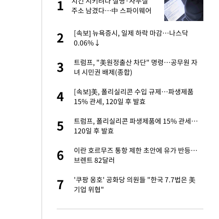
건물
치킨 시키려다 실명·사무실
1
1
주소 남겼다…中 스파이웨어
꼬리 밟혔다
친구들과 연락 끊어"
[속보] 뉴욕증시, 일제 하락 마감…나스닥
2
2
0.06%↓
련 직접 해봤습니
트럼프, "美원정출산 차단" 명령…공무원 자
3
3
'완벽 소화'
녀 시민권 배제(종합)
·국가대표 병행하더
[속보]美, 폴리실리콘 수입 규제…파생제품
4
4
15% 관세, 120일 후 발효
 속도내는 K-제약
트럼프, 폴리실리콘 파생제품에 15% 관세…
5
5
120일 후 발효
용객 제한을" vs
이란 호르무즈 통항 제한 초안에 유가 반등…
6
6
"
브렌트 82달러
하 주택은 보유·양도
'쿠팡 옹호' 공화당 의원들 "한국 7.7법은 美
7
7
기업 위협"