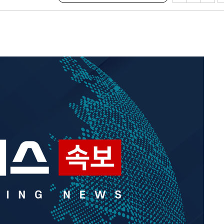
발
장
3명은 중태
에서 두차
부장 기소
"
협회
 교수…이
 절차 개시
액
 사망