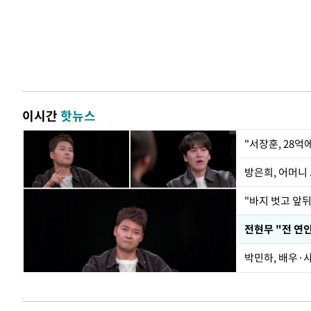
이시간
핫뉴스
"서장훈, 28억
방은희, 어머니 
"바지 벗고 앞
박민하, 배우·