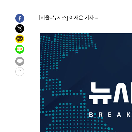
압수수색
-10168초 전 >
[속보]원·달러 환율, 오전 9시 1423.8원
-9964초 전 >
[속보]삼성전자·SK하이닉스 동반 강보합…1%대 상승 출
[서울=뉴시스] 이재은 기자 =
-9950초 전 >
[속보]코스닥, 5.95포인트(0.74%) 상승한 807.62개장
-9918초 전 >
[속보]코스피, 6300선 재탈환…1.09% 오른 6365.07 개
-7083초 전 >
시리아 다마스쿠스 교외에서 미니버스 폭발.. 14명 부상, 
-6381초 전 >
입추에도 극한더위…서울 낮 39도 '폭염중대경보'
-1345초 전 >
이란, 호르무즈서 "적국 목표물들"과 대치로 남부 케슘섬
례 큰 폭발음
-30400초 전 >
[속보]종합특검, '계엄 수용공간 확보' 신용해 前교정본
-29273초 전 >
외신들도 주목한 韓축구 파문…"국민적 공분에 수사 재개
-29244초 전 >
11시간 압수수색에 성접대 파문까지…'쑥대밭' 된 축구
-28266초 전 >
[속보]규제합리화위원회 부위원장에 김태유 서울대 공대
병태 후임
-24624초 전 >
[속보]국힘 윤리위, '돌려차기 발언' 진종오·서범수 징계
-19949초 전 >
[속보] 7월 중국 수출 23.9%↑ 수입 27.5%↑…무역총
25.3%↑
-17109초 전 >
[속보]'채상병 순직 책임' 임성근, 항소심도 징역 3년
-16975초 전 >
[속보]종합특검, '관저이전 봐주기 감사' 유병호 구속기소
-13575초 전 >
민주 콩고 에볼라환자 4천명 돌파, 4053명 발생 1850명