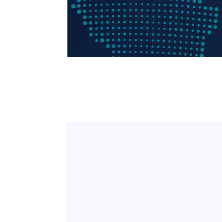
-12825초 전 >
[속보]'300억원대 사기 혐의' 차가원 대표 구속 송치
-12019초 전 >
"미 전국적 살모네라 식중독 원인은 멕시코산 할라피뇨"--
-10532초 전 >
[속보]경찰·노동부, HL만도 평택사업장 끼임 사망 관련
-10413초 전 >
[속보]합수본, '투표율 허위 입력' 중앙·서울·경기도 선관
압수수색
-10168초 전 >
[속보]원·달러 환율, 오전 9시 1423.8원
-9964초 전 >
[속보]삼성전자·SK하이닉스 동반 강보합…1%대 상승 출
-9950초 전 >
[속보]코스닥, 5.95포인트(0.74%) 상승한 807.62개장
-9918초 전 >
[속보]코스피, 6300선 재탈환…1.09% 오른 6365.07 개
-7083초 전 >
시리아 다마스쿠스 교외에서 미니버스 폭발.. 14명 부상, 
-6381초 전 >
입추에도 극한더위…서울 낮 39도 '폭염중대경보'
-1345초 전 >
이란, 호르무즈서 "적국 목표물들"과 대치로 남부 케슘섬
례 큰 폭발음