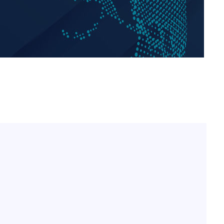
"서장훈, 28억에 산 서초 
1
450억에 매물로"
 CDC
전현무 "전 연인 집착에 
2
 압수수색
위 등 9곳
"여군 지원 막힌 UDT 훈
3
다"…707 출신 女유튜버 
발
박찬민 딸 박민하, 배우
4
니…여유로운 근황 공개
장
"신약 찾자"…정부 과제로
3명은 중태
5
바이오
에서 두차
"한강수영장, 문신 노출 이
6
"출입 막는 건 명백한 차별
구윤철 "실거주 30억 이
7
세 모두 완화"