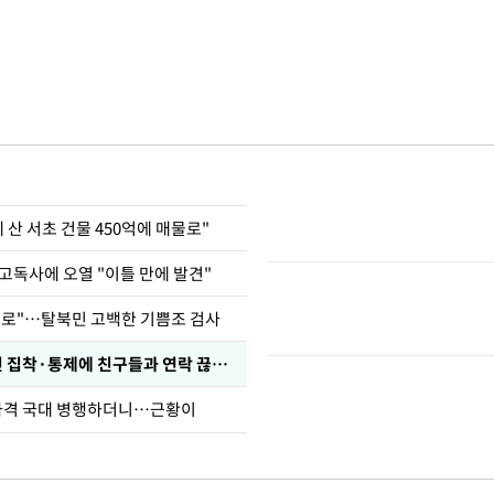
에 산 서초 건물 450억에 매물로"
고독사에 오열 "이틀 만에 발견"
뒤로"…탈북민 고백한 기쁨조 검사
전현무 "전 연인 집착·통제에 친구들과 연락 끊겨"
사격 국대 병행하더니…근황이