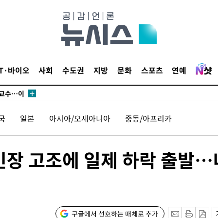
에서 두차
부장 기소
"
IT·바이오
사회
수도권
지방
문화
스포츠
연예
협회
 교수…이
 절차 개시
국
일본
아시아/오세아니아
중동/아프리카
액
 긴장 고조에 일제 하락 출발…
 사망
 CDC
 압수수색
구글에서 선호하는 매체로 추가
위 등 9곳