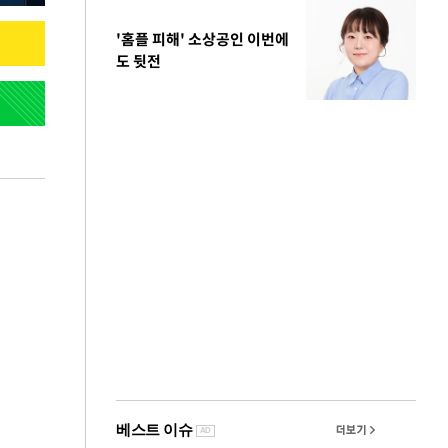
'홈플 피해' 소상공인 이번에
도 뒷전