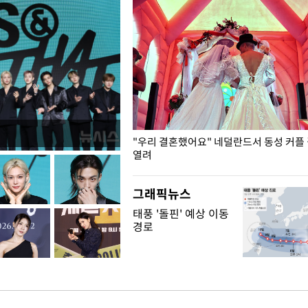
국엔 찜통 더위
"우리 결혼했어요" 네덜란드서 동성 커플
열려
그래픽뉴스
태풍 '돌핀' 예상 이동
경로