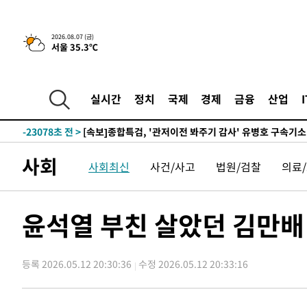
2026.08.07 (금)
서울 35.3℃
-2014초 전 >
[속보] 뉴욕증시, 일제 하락 마감…나스닥 0.06%↓
-30727초 전 >
[속보]국힘 윤리위, '돌려차기 발언' 진종오·서범수 징계
-26052초 전 >
[속보] 7월 중국 수출 23.9%↑ 수입 27.5%↑…무역총
실시간
정치
국제
경제
금융
산업
25.3%↑
-23212초 전 >
[속보]'채상병 순직 책임' 임성근, 항소심도 징역 3년
-23078초 전 >
[속보]종합특검, '관저이전 봐주기 감사' 유병호 구속기소
-19678초 전 >
민주 콩고 에볼라환자 4천명 돌파, 4053명 발생 1850명
사회
사회최신
사건/사고
법원/검찰
의료
-18928초 전 >
[속보]'300억원대 사기 혐의' 차가원 대표 구속 송치
-18122초 전 >
"미 전국적 살모네라 식중독 원인은 멕시코산 할라피뇨"--
-16635초 전 >
[속보]경찰·노동부, HL만도 평택사업장 끼임 사망 관련
윤석열 부친 살았던 김만배
-16516초 전 >
[속보]합수본, '투표율 허위 입력' 중앙·서울·경기도 선관
압수수색
-16271초 전 >
[속보]원·달러 환율, 오전 9시 1423.8원
등록 2026.05.12 20:30:36
수정 2026.05.12 20:33:16
-16067초 전 >
[속보]삼성전자·SK하이닉스 동반 강보합…1%대 상승 
-16053초 전 >
[속보]코스닥, 5.95포인트(0.74%) 상승한 807.62개장
-16021초 전 >
[속보]코스피, 6300선 재탈환…1.09% 오른 6365.07 