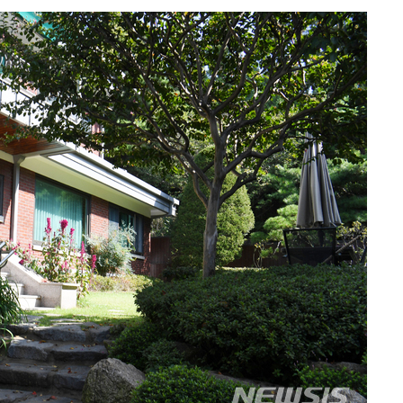
3명은 중
에서 두차
0일 후 발
 절차 개시
액
 사망
 CDC
 압수수색
위 등 9곳