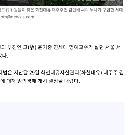
출발
 국토위 위원들이 찾은 화천대유 대주주인 김만배 씨의 누나가 구입한 서대
hoto@newsis.com
개장
3명은 중
령의 부친인 고(故) 윤기중 연세대 명예교수가 살던 서울 서
에서 두차
갔다.
0일 후 발
지법은 지난달 29일 화천대유자산관리(화천대유) 대주주 김
에 대해 임의경매 개시 결정을 내렸다.