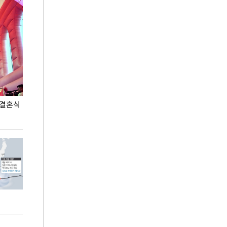
 결혼식
폭염으로 멈춘 프로야구… 발걸음 돌리는 팬들
이 대통령, '청
총력 대응'