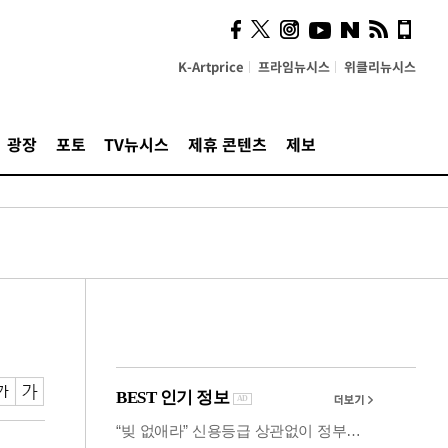
시, 스마트폰 액세서리에
NFC 더했다
K-Artprice
프라임뉴시스
위클리뉴시스
광장
포토
TV뉴시스
제휴 콘텐츠
제보