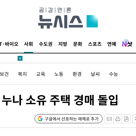
 절차 개시
액
IT·바이오
사회
수도권
지방
문화
스포츠
연예
 사망
/보건
복지
교육
노동
환경
날씨
수능
 CDC
 압수수색
 누나 소유 주택 경매 돌입
위 등 9곳
출발
구글에서 선호하는 매체로 추가
개장