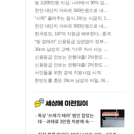
옥상 '쓰레기 테러' 범인 잡았는
데…과태료 3만원 처분에 숙박업
주 허탈