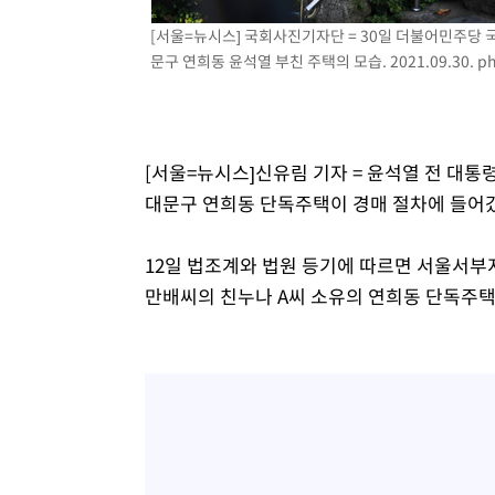
-16067초 전 >
[속보]삼성전자·SK하이닉스 동반 강보합…1%대 상승 
[서울=뉴시스] 국회사진기자단 = 30일 더불어민주당
-16053초 전 >
[속보]코스닥, 5.95포인트(0.74%) 상승한 807.62개장
문구 연희동 윤석열 부친 주택의 모습. 2021.09.30.
p
-16021초 전 >
[속보]코스피, 6300선 재탈환…1.09% 오른 6365.07 
-13186초 전 >
시리아 다마스쿠스 교외에서 미니버스 폭발.. 14명 부상, 
태
-12484초 전 >
입추에도 극한더위…서울 낮 39도 '폭염중대경보'
[서울=뉴시스]신유림 기자 = 윤석열 전 대통
-7448초 전 >
이란, 호르무즈서 "적국 목표물들"과 대치로 남부 케슘섬
대문구 연희동 단독주택이 경매 절차에 들어
례 큰 폭발음
-6163초 전 >
[속보]美, 폴리실리콘 수입 규제…파생제품 15% 관세, 12
효
-4314초 전 >
[속보]트럼프, 美 원정출산 금지 행정명령 서명
12일 법조계와 법원 등기에 따르면 서울서부
-2014초 전 >
[속보] 뉴욕증시, 일제 하락 마감…나스닥 0.06%↓
만배씨의 친누나 A씨 소유의 연희동 단독주택