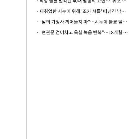
· 직장 불륜 발각된 40대 남성의 고민…"유포 동료 명예훼손·협박죄 고소 가능할까"
· 재취업한 시누이 위해 '조카 셔틀' 떠넘긴 남편…아내 "난 못한다"
· "남의 가정사 끼어들지 마"…시누이 불륜 덮으려는 남편에 억울한 아내
· "현관문 걷어차고 욕설 녹음 반복"…18개월 아기 키우는 집 뒤흔든 '앞집의 비극'