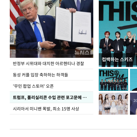
컴백하는 스키즈
입추 코앞인데 전
반정부 시위대와 대치한 아르헨티나 경찰
동성 커플 입장 축하하는 하객들
'무민 팝업 스토어' 오픈
트럼프, 폴리실리콘 수입 관련 포고문에 서명
시리아서 미니밴 폭발, 최소 15명 사상