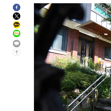
-13186초 전 >
시리아 다마스쿠스 교외에서 미니버스 폭발.. 14명 부상, 
태
-12484초 전 >
입추에도 극한더위…서울 낮 39도 '폭염중대경보'
-7448초 전 >
이란, 호르무즈서 "적국 목표물들"과 대치로 남부 케슘섬
례 큰 폭발음
-6163초 전 >
[속보]美, 폴리실리콘 수입 규제…파생제품 15% 관세, 12
효
-4314초 전 >
[속보]트럼프, 美 원정출산 금지 행정명령 서명
-2014초 전 >
[속보] 뉴욕증시, 일제 하락 마감…나스닥 0.06%↓
-30727초 전 >
[속보]국힘 윤리위, '돌려차기 발언' 진종오·서범수 징계
-26052초 전 >
[속보] 7월 중국 수출 23.9%↑ 수입 27.5%↑…무역총
25.3%↑
-23212초 전 >
[속보]'채상병 순직 책임' 임성근, 항소심도 징역 3년
-23078초 전 >
[속보]종합특검, '관저이전 봐주기 감사' 유병호 구속기소
-19678초 전 >
민주 콩고 에볼라환자 4천명 돌파, 4053명 발생 1850명
-18928초 전 >
[속보]'300억원대 사기 혐의' 차가원 대표 구속 송치
-18122초 전 >
"미 전국적 살모네라 식중독 원인은 멕시코산 할라피뇨"--
-16635초 전 >
[속보]경찰·노동부, HL만도 평택사업장 끼임 사망 관련
-16516초 전 >
[속보]합수본, '투표율 허위 입력' 중앙·서울·경기도 선관
압수수색
-16271초 전 >
[속보]원·달러 환율, 오전 9시 1423.8원