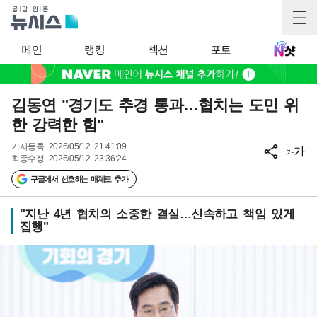
메인
랭킹
섹션
포토
김동연 "경기도 추경 통과…협치는 도민 위
한 강력한 힘"
기사등록
2026/05/12 21:41:09
가
가
최종수정
2026/05/12 23:36:24
구글에서 선호하는 매체로 추가
"지난 4년 협치의 소중한 결실…신속하고 책임 있게
집행"