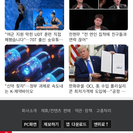
"여군 지원 막힌 UDT 훈련 직접
전현무 "전 연인 집착에 친구들과
해봤습니다"…707 출신 女유튜버
연락 끊어"
'완벽 소화'
"신약 찾자"…정부 과제로 속도내
한화큐셀·OCI, 美 수입 폴리실리
는 K-제약바이오
콘 최저가격제 도입에…"공정 경
쟁·수익성 개선 환영"
회사소개
제휴/컨텐츠 판매
약관·정책
고충처리
PC화면
제보하기
앱 다운로드
맨위로↑