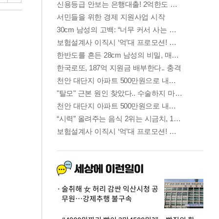
술취해 女 허리 감싼 익산시청 공
무원…강제추행 불구속