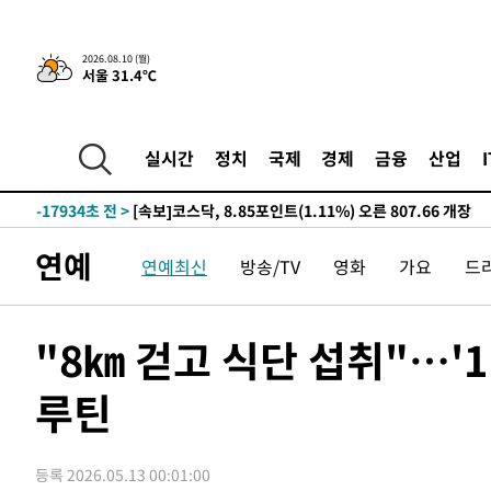
2026.08.10 (월)
서울 31.4℃
-7211초 전 >
트럼프, 이란 추가 요구에 "저강도 대응…이건 체스게임"
-22432초 전 >
[속보]'전장연 시위' 1호선 용산역 상행선 무정차 통과 종
-20910초 전 >
[속보]코스닥 지수 5%대 급등에 '매수 사이드카' 발동
실시간
정치
국제
경제
금융
산업
-18196초 전 >
[속보]원·달러 환율, 오전 9시 1410.3원
-17934초 전 >
[속보]코스닥, 8.85포인트(1.11%) 오른 807.66 개장
-17930초 전 >
[속보]코스피, 47.56포인트(0.76%) 오른 6306.33 개장
연예
연예최신
방송/TV
영화
가요
드
-16366초 전 >
[속보]지하철 1호선 상행선 용산역 무정차 통과…"집회·
-14691초 전 >
'낮 최고 34도' 전국 더위 지속…강원·경상권 오전 비
-13339초 전 >
파키스탄 보안군, 대 테러작전으로 남서부의 무장세력 소탕
"8㎞ 걷고 식단 섭취"…'
명 살해
-11886초 전 >
인천 앞바다 연락두절 모터보트 승선원 3명 전원 구조
루틴
-11555초 전 >
이집트, 가자 협상 당사자들에게 약속이행과 방해금지 촉
-7211초 전 >
트럼프, 이란 추가 요구에 "저강도 대응…이건 체스게임"
-22432초 전 >
[속보]'전장연 시위' 1호선 용산역 상행선 무정차 통과 종
등록 2026.05.13 00:01:00
-20910초 전 >
[속보]코스닥 지수 5%대 급등에 '매수 사이드카' 발동