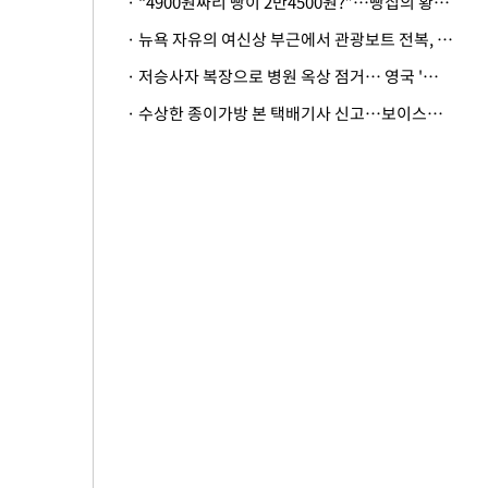
· “4900원짜리 빵이 2만4500원?”…빵집의 황당한 계산법
· 뉴욕 자유의 여신상 부근에서 관광보트 전복, 엄마와 딸아기 사망
· 저승사자 복장으로 병원 옥상 점거… 영국 '흑사병 의사'의 기행
· 수상한 종이가방 본 택배기사 신고…보이스피싱 피해 3000만원 막아