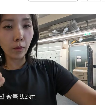
시위"
전..15
구