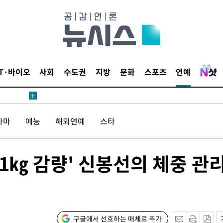
료
IT·바이오
사회
수도권
지방
문화
스포츠
연예
라마
예능
해외연예
스타
시위"
전..15
11㎏ 감량' 신봉선의 체중 관
구
료
구글에서 선호하는 매체로 추가