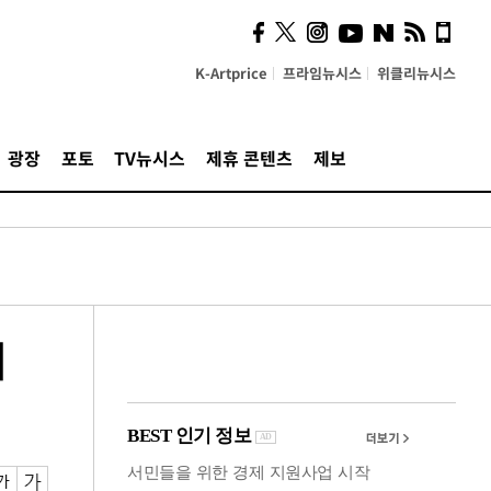
잃은 청년 다시 일으킨 카누
[당신 옆 장애인]
K-Artprice
프라임뉴시스
위클리뉴시스
광장
포토
TV뉴시스
제휴 콘텐츠
제보
리