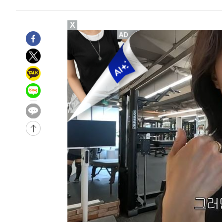
-18196초 전 >
[속보]원·달러 환율, 오전 9시 1410.3원
-17934초 전 >
[속보]코스닥, 8.85포인트(1.11%) 오른 807.66 개장
X
-17930초 전 >
[속보]코스피, 47.56포인트(0.76%) 오른 6306.33 개장
-16366초 전 >
[속보]지하철 1호선 상행선 용산역 무정차 통과…"집회·
-14691초 전 >
'낮 최고 34도' 전국 더위 지속…강원·경상권 오전 비
-13339초 전 >
파키스탄 보안군, 대 테러작전으로 남서부의 무장세력 소탕
명 살해
-11886초 전 >
인천 앞바다 연락두절 모터보트 승선원 3명 전원 구조
-11555초 전 >
이집트, 가자 협상 당사자들에게 약속이행과 방해금지 촉
-7211초 전 >
트럼프, 이란 추가 요구에 "저강도 대응…이건 체스게임"