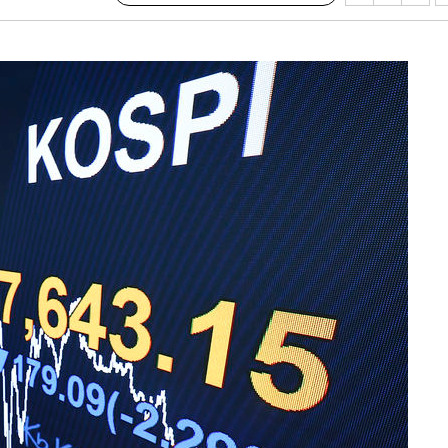
청래 승리
7%·정청래
2%·김민석
0.30%
 차에 첫
동'
리(종합)
대우'
'온도차'
 밝혀
발로 부상
 논의