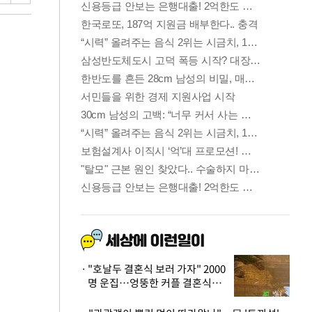
"호날두 결혼식 보러 가자" 2000
명 운집…엉뚱한 커플 결혼식에
'황당'