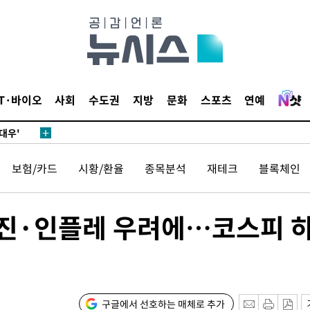
 차에 첫
동'
리(종합)
IT·바이오
사회
수도권
지방
문화
스포츠
연예
대우'
'온도차'
보험/카드
시황/환율
종목분석
재테크
블록체인
 밝혀
발로 부상
 논의
부진·인플레 우려에…코스피 
되길"
시작'
승리…정청래
구글에서 선호하는 매체로 추가
청래