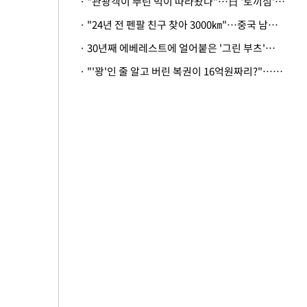
· "관광객이 뿌린 먹이 따라왔나"…日 '토끼섬' 멧돼지, 토끼까지 사냥
· "24년 전 펜팔 친구 찾아 3000㎞"…중국 남성 사연에 '뭉클'
· 30년째 에베레스트에 얼어붙은 '그린 부츠'…드디어 가족 품으로
· "'꽝'인 줄 알고 버린 복권이 16억원짜리?"…극적으로 되찾은 사연