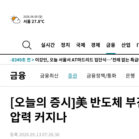
득표
-22391초 전 >
"일본축구협회, 대한축구협회 성 접대 의혹 심판 조사"
-15033초 전 >
[속보]장은수, KLPGA 제주삼다수 역전 우승…데뷔 10년
2026.08.09 (일)
서울 27.8℃
정상
-10398초 전 >
"얼마나 더웠으면"…안동 물길공원서 헤엄친 구렁이 '소
-10325초 전 >
손흥민, 68분 뛰고 2경기 침묵…LAFC, 톨루카에 1-0 승
-9597초 전 >
'2경기 연속 침묵' 손흥민, 톨루카전 68분만 뛰고 슈팅 0개
실시간
정치
국제
경제
금융
산업
-8349초 전 >
이강인, 오늘 서울서 AT마드리드 입단식…'전례 없는 특급
1시간 전 >
'여긴 20도, 저긴 50도'…열화상 카메라로 본 폭염 저감시설 
1시간 전 >
콜롬비아 신임 우파 대통령 취임 하루만에 차량폭탄 폭발 사건
금융
금융최신
증권
금융정책/통화
은행
3시간 전 >
튀르키예 외무장관, "메카 3국 방위협정은 이란이 목표 아냐 "
4시간 전 >
이군이 불법 군시설 건설한 레바논 남부에서 레바논군 3명 폭
4시간 전 >
[속보]美중부 사령관, 이스라엘 긴급방문 다중화된 전선 상황
[오늘의 증시]美 반도체 
-30861초 전 >
이강인 ATM 입단식에 '상암벌 들썩'…"세계적인 선수 
압력 커지나
-29857초 전 >
태풍 돌핀, 중 저장성 타이저우시 해안에 상륙 (1보)
-27203초 전 >
AT마드리드 데뷔 앞둔 이강인, 맨시티전 선발 대신 '벤치 
-25833초 전 >
[속보]與 강원·TK 당원투표 합산 김민석 48.54%로 
등록 2026.05.13 07:26:36
44.40%
-25167초 전 >
與 강원·TK 당원투표 합산 김민석 46.01%로 승리…정