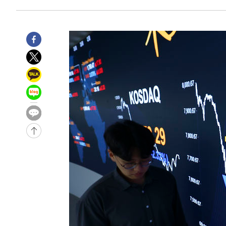
44.53%
-25007초 전 >
[속보]與전대 권리당원투표…강원·경북 김민석, 대구 정
-24814초 전 >
[속보]與 당대표 경선, 경북 권리당원 투표 김민석 47.3
45.71%
-24716초 전 >
[속보]與 당대표 경선, 대구 권리당원 투표 정청래 47.8
46.35%
-24513초 전 >
[속보]與 당대표 경선, 강원 권리당원 투표 김민석 승리…5
득표
-22431초 전 >
"일본축구협회, 대한축구협회 성 접대 의혹 심판 조사"
-15073초 전 >
[속보]장은수, KLPGA 제주삼다수 역전 우승…데뷔 10년
정상
-10438초 전 >
"얼마나 더웠으면"…안동 물길공원서 헤엄친 구렁이 '소
-10365초 전 >
손흥민, 68분 뛰고 2경기 침묵…LAFC, 톨루카에 1-0 승
-9637초 전 >
'2경기 연속 침묵' 손흥민, 톨루카전 68분만 뛰고 슈팅 0개
-8389초 전 >
이강인, 오늘 서울서 AT마드리드 입단식…'전례 없는 특급
1시간 전 >
'여긴 20도, 저긴 50도'…열화상 카메라로 본 폭염 저감시설 
1시간 전 >
콜롬비아 신임 우파 대통령 취임 하루만에 차량폭탄 폭발 사건
3시간 전 >
튀르키예 외무장관, "메카 3국 방위협정은 이란이 목표 아냐 "
4시간 전 >
이군이 불법 군시설 건설한 레바논 남부에서 레바논군 3명 폭
4시간 전 >
[속보]美중부 사령관, 이스라엘 긴급방문 다중화된 전선 상황