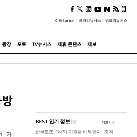
사이 해답 찾았죠"…알을
깨고 나온 '초자아'
K-Artprice
프라임뉴시스
위클리뉴시스
광장
포토
TV뉴시스
제휴 콘텐츠
제보
하방