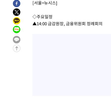
[서울=뉴시스]
1시간 전 >
[속보]코스피, 301.88포인트(4.58%) 내린 6296.38 마감
1시간 전 >
[속보]원·달러 환율, 0.7원 내린 1423.8원 마감
◇주요일정
2시간 전 >
"여기 떨어졌다"…다누리, 스페이스X 로켓 달 충돌 흔적 포착
▲14:00 금감원장, 금융위원회 정례회의
3시간 전 >
손흥민, 5경기 연속골 실패…LAFC는 승부차기 끝 과달라하라
5시간 전 >
내일까지 39도 '펄펄'…기상청 "태풍 지나며 폭염 잠시 꺾인
-18938초 전 >
'월드컵 탈락 후폭풍' 축구협회…11시간 걸린 초유의 압
합)
-18374초 전 >
[속보] 뉴욕증시, 혼조 출발…나스닥 0.3%↓, 다우 0.1
-17167초 전 >
축구협회, 15년 전 심판 성 접대 파문에 "현재는 내부 지
-15852초 전 >
경찰, '홍명보는 2순위' 결론냈던 스포츠윤리센터도 압
-1448초 전 >
[속보]합참 "北 발사체는 단거리탄도미사일…감시·경계태
-1196초 전 >
日방위성, 北이 동해로 쏜 발사체는 탄도미사일 가능성
6분 전 >
[속보] SKT, 에이닷 서비스 장애 발생…"원인 파악 중"
16분 전 >
[속보]합참 "북, 동해상으로 미상 발사체 발사"
26분 전 >
'낮 최고 39도' 불볕더위…한밤 열대야도 계속[내일날씨]
26분 전 >
[속보]7~9일 프로야구 3연전도 폭염 취소…11일 재개
32분 전 >
"韓 외환시장 개입 관측 배경엔 美의 대한국 무역적자 있어"