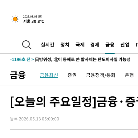
5시간 전 >
내일까지 39도 '펄펄'…기상청 "태풍 지나며 폭염 잠시 꺾인
-18938초 전 >
'월드컵 탈락 후폭풍' 축구협회…11시간 걸린 초유의 압
2026.08.07 (금)
서울 30.8℃
합)
-18374초 전 >
[속보] 뉴욕증시, 혼조 출발…나스닥 0.3%↓, 다우 0.1
-17167초 전 >
축구협회, 15년 전 심판 성 접대 파문에 "현재는 내부 지
-15852초 전 >
경찰, '홍명보는 2순위' 결론냈던 스포츠윤리센터도 압
실시간
정치
국제
경제
금융
산업
-1448초 전 >
[속보]합참 "北 발사체는 단거리탄도미사일…감시·경계태
-1196초 전 >
日방위성, 北이 동해로 쏜 발사체는 탄도미사일 가능성
6분 전 >
[속보] SKT, 에이닷 서비스 장애 발생…"원인 파악 중"
금융
금융최신
증권
금융정책/통화
은행
16분 전 >
[속보]합참 "북, 동해상으로 미상 발사체 발사"
26분 전 >
'낮 최고 39도' 불볕더위…한밤 열대야도 계속[내일날씨]
26분 전 >
[속보]7~9일 프로야구 3연전도 폭염 취소…11일 재개
[오늘의 주요일정]금융·증
32분 전 >
"韓 외환시장 개입 관측 배경엔 美의 대한국 무역적자 있어"
35분 전 >
'월드컵 탈락 후폭풍' 축구협회…초유의 압수수색에 '충격·당
등록 2026.05.13 05:00:00
38분 전 >
서울 낮 37.9도, 올여름 최고치 경신…영등포 순간 '40도'
45분 전 >
[속보]종합특검, 대검 추가 압수수색…내란 중요임무종사 혐의
1시간 전 >
[속보]코스닥, 800p 회복…0.26% 오른 801.67 마감