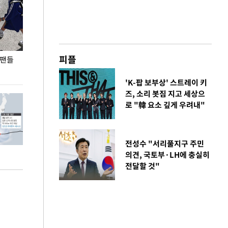
피플
 팬들
이 대통령, '청년 대책 속도 높여야…폭염 문제도
입추 코앞인데 전
총력 대응'
'K-팝 보부상' 스트레이 키
즈, 소리 봇짐 지고 세상으
로 "韓 요소 깊게 우려내"
전성수 "서리풀지구 주민
의견, 국토부·LH에 충실히
전달할 것"