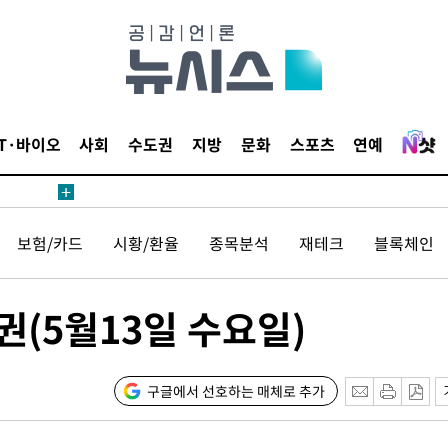
다"
수수색(종
4%↑
침 준수"
수수색
IT·바이오
사회
수도권
지방
문화
스포츠
연예
세 강화"
보험/카드
시황/환율
종목분석
재테크
블록체인
권(5월13일 수요일)
황'
구글에서 선호하는 매체로 추가