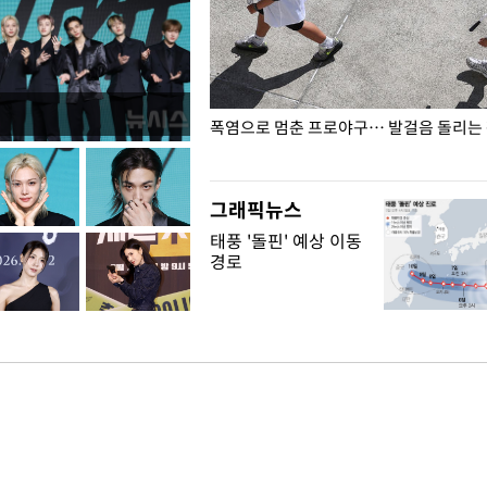
전남광주… 열화상 카메라에 담긴
폭염으로 멈춘 프로야구… 발걸음 돌리는
그래픽뉴스
태풍 '돌핀' 예상 이동
경로