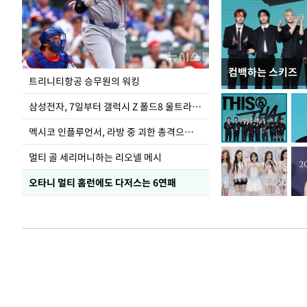
컴백하는 스키즈
입추 하루 앞둔 
트리니티항공 승무원의 워킹
폭염
삼성전자, 7일부터 갤럭시 Z 폴드8 울트라·폴드8·플립8 출시
멕시코 인플루언서, 라방 중 괴한 총격으로 사망
멀티 골 세리머니하는 리오넬 메시
오타니 멀티 홈런에도 다저스는 6연패