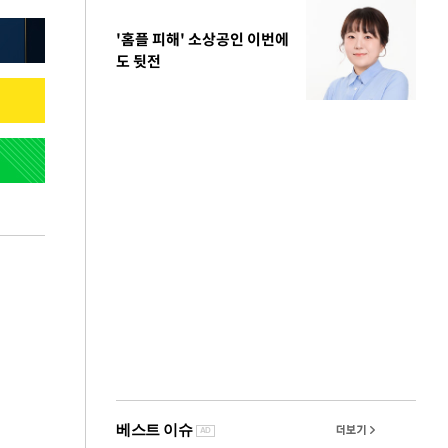
'홈플 피해' 소상공인 이번에
도 뒷전