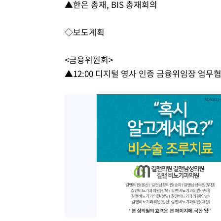
▲한은 총재, BIS 총재회의
35분 전 >
'월드컵 탈락 후폭풍' 축구협회…초유의 압수수색에 '충격·당
38분 전 >
서울 낮 37.9도, 올여름 최고치 경신…영등포 순간 '40도'
◇보도계획
45분 전 >
[속보]종합특검, 대검 추가 압수수색…내란 중요임무종사 혐의
1시간 전 >
[속보]코스닥, 800p 회복…0.26% 오른 801.67 마감
<금융위원회>
1시간 전 >
[속보]코스피, 301.88포인트(4.58%) 내린 6296.38 마감
▲12:00 디지털 영사 인증 금융위임장 업무
1시간 전 >
[속보]원·달러 환율, 0.7원 내린 1423.8원 마감
2시간 전 >
"여기 떨어졌다"…다누리, 스페이스X 로켓 달 충돌 흔적 포착
3시간 전 >
손흥민, 5경기 연속골 실패…LAFC는 승부차기 끝 과달라하라
5시간 전 >
내일까지 39도 '펄펄'…기상청 "태풍 지나며 폭염 잠시 꺾인