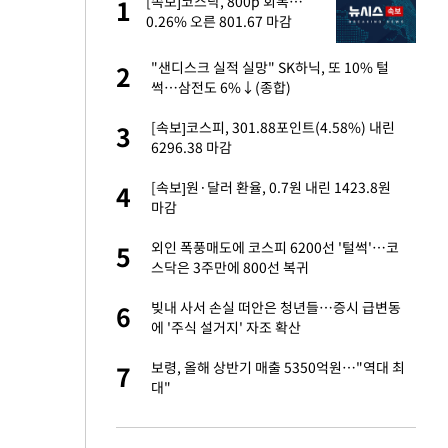
미
[속보]코스닥, 800p 회복…
1
1
…엄
0.26% 오른 801.67 마감
이 산다' 선곡…쿨한
"샌디스크 실적 실망" SK하닉, 또 10% 털
2
2
썩…삼전도 6%↓(종합)
인간들이 이 꼴 만
[속보]코스피, 301.88포인트(4.58%) 내린
3
3
격한 반응
6296.38 마감
하는 프리랜서…받
[속보]원·달러 환율, 0.7원 내린 1423.8원
4
4
마감
앗겨…지금이라면 가
외인 폭풍매도에 코스피 6200선 '털썩'…코
5
5
스닥은 3주만에 800선 복귀
성 접대 파문에 "현
빚내 사서 손실 떠안은 청년들…증시 급변동
6
6
에 '주식 설거지' 자조 확산
비스 장애 발생…"원
보령, 올해 상반기 매출 5350억원…"역대 최
7
7
대"