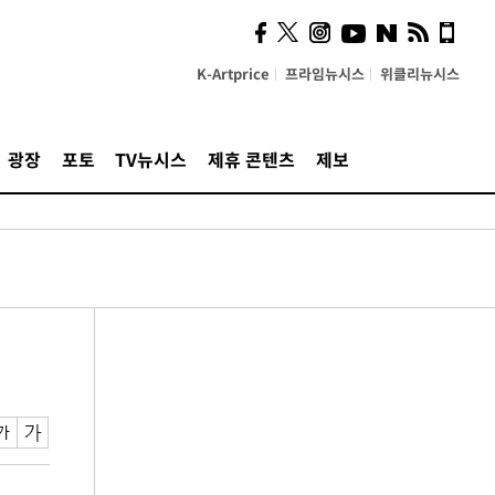
K-Artprice
프라임뉴시스
위클리뉴시스
광장
포토
TV뉴시스
제휴 콘텐츠
제보