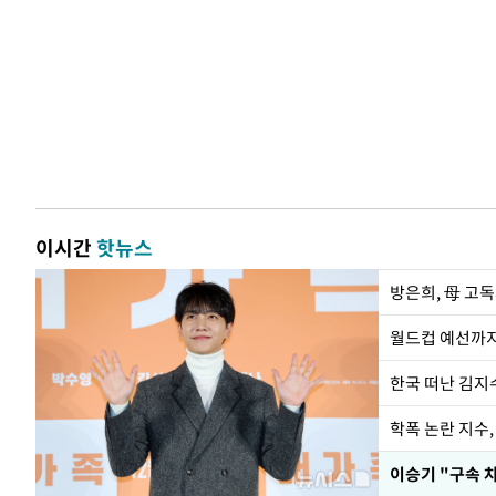
이시간
핫뉴스
방은희, 母 고독
월드컵 예선까지
한국 떠난 김지
학폭 논란 지수
이승기 "구속 차