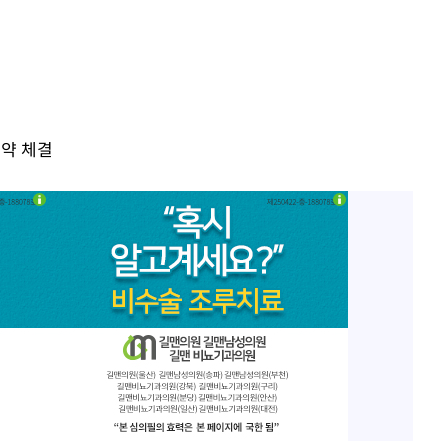
이승기 측 "차가원 전세금 
1
반환은 고도의 사기 수법
황'
벌 원해"
아이유, 장기하 '별일 없
2
일상 공개
허지웅 "우리가 지지했던 
3
협약 체결
들었다"…형소법 개정에 
김혜수 "우린 돈 받고 일
4
는 만큼 해내야"
 격파
효린 "절친에게 남친 빼
다"
5
만 안 있어"
축구협회, 15년 전 심판 
6
재는 내부 지침 준수"
[속보] SKT, 에이닷 서
7
인 파악 중"