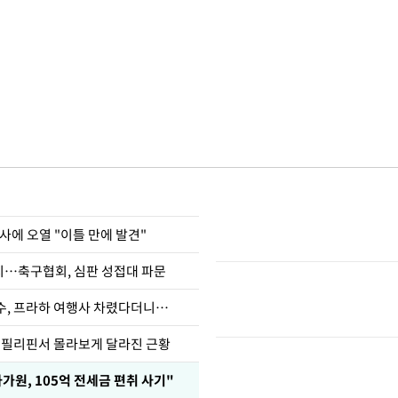
사에 오열 "이틀 만에 발견"
…축구협회, 심판 성접대 파문
수, 프라하 여행사 차렸다더니…
, 필리핀서 몰라보게 달라진 근황
가원, 105억 전세금 편취 사기"