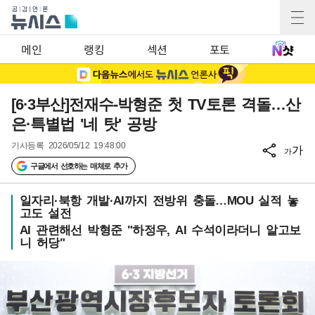
메인
랭킹
섹션
포토
[6·3부산]전재수-박형준 첫 TV토론 격돌…산
은·특별법 '네 탓' 공방
기사등록
2026/05/12 19:48:00
가
가
구글에서 선호하는 매체로 추가
일자리·북항 개발·AI까지 전방위 충돌…MOU 실적 놓
고도 설전
AI 관련해선 박형준 "하정우, AI 수석이라더니 알고보
니 허당"