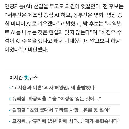
인공지능(AI) 산업을 두고도 의견이 엇갈렸다. 전 후보는
"서부산은 제조업 중심 AI 허브, 동부산은 영화·영상 중
심 미디어 AI로 키우겠다"고 밝혔고, 박 후보는 "지역별
로 AI를 나누는 것은 현실과 맞지 않는다"며 "하정우 수
석이 AI 수석을 했다고 해서 기대했는데 알고보니 허당
이었다"고 비판했다.
이시간
핫
뉴스
'고지용과 이혼' 의사 허양임, 새 출발했다
유혜정, 자궁적출 수술 "여성성 잃는 것이…"
김정렬 "친형 군대서 구타로 사망…유골 못 찾아"
표창원, 남규리에 15년 만에 사과…"제가 틀렸습니다"