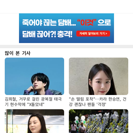
많이 본 기사
김희철, 거꾸로 걸린 광복절 태극
"손 떨림 포착"…카라 한승연, 건
기 현수막에 "X돌았네"
강 괜찮나 팬들 '걱정'