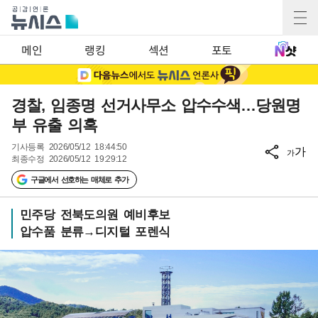
메인
랭킹
섹션
포토
경찰, 임종명 선거사무소 압수수색…당원명
부 유출 의혹
기사등록
2026/05/12 18:44:50
가
가
최종수정
2026/05/12 19:29:12
구글에서 선호하는 매체로 추가
민주당 전북도의원 예비후보
압수품 분류→디지털 포렌식