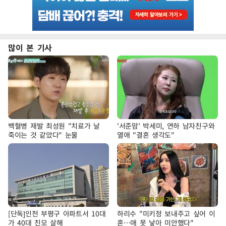
많이 본 기사
백혈병 재발 최성원 "치료가 날
'서준맘' 박세미, 연하 남자친구와
죽이는 것 같았다" 눈물
열애 "결혼 생각도"
[단독]인천 부평구 아파트서 10대
하리수 "미키정 보내주고 싶어 이
가 40대 친모 살해
혼…애 못 낳아 미안했다"