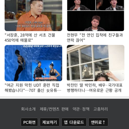
"서장훈, 28억에 산 서초 건물
전현무 "전 연인 집착에 친구들과
450억에 매물로"
연락 끊어"
"여군 지원 막힌 UDT 훈련 직접
박찬민 딸 박민하, 배우·국가대표
해봤습니다"…707 출신 女유튜버
병행하더니…여유로운 근황 공개
'완벽 소화'
회사소개
제휴/컨텐츠 판매
약관·정책
고충처리
PC화면
제보하기
앱 다운로드
맨위로↑