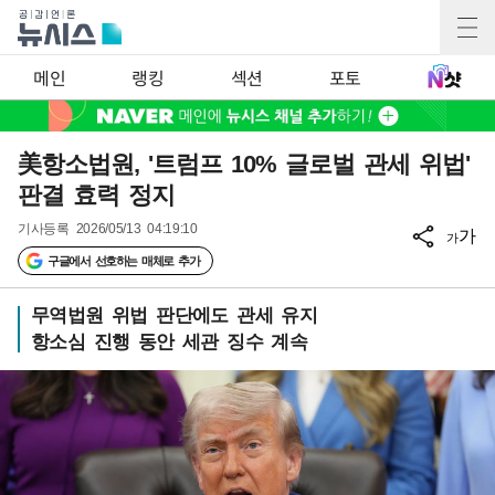
메인
랭킹
섹션
포토
美항소법원, '트럼프 10% 글로벌 관세 위법'
판결 효력 정지
기사등록
2026/05/13 04:19:10
가
가
구글에서 선호하는 매체로 추가
무역법원 위법 판단에도 관세 유지
항소심 진행 동안 세관 징수 계속