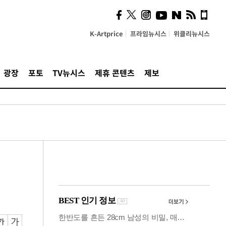
시, 스마트폰 액세서리에
NFC 더했다
K-Artprice
프라임뉴시스
위클리뉴시스
광장
포토
TV뉴시스
제휴 콘텐츠
제보