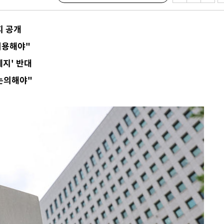
압수수색
 등 9곳
지 공개
요 선제 대
허용해야"
단
폐지' 반대
무'
논의해야"
 마쳐
부장 기소
"
협회
 교수…이
 절차 개시
액