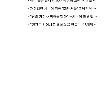
· 직장 불륜 발각된 40대 남성의 고민…"유포 동료 명예훼손·협박죄 고소 가능할까"
· 재취업한 시누이 위해 '조카 셔틀' 떠넘긴 남편…아내 "난 못한다"
· "남의 가정사 끼어들지 마"…시누이 불륜 덮으려는 남편에 억울한 아내
· "현관문 걷어차고 욕설 녹음 반복"…18개월 아기 키우는 집 뒤흔든 '앞집의 비극'