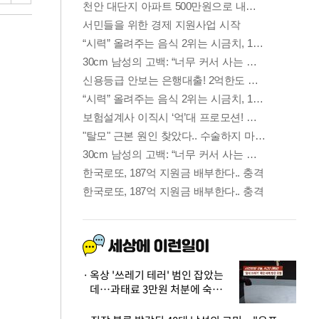
옥상 '쓰레기 테러' 범인 잡았는
데…과태료 3만원 처분에 숙박업
주 허탈