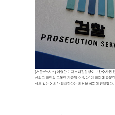
-11376초 전 >
[속보]종합특검, '관저이전 봐주기 감사' 유병호 구속기소
-7976초 전 >
민주 콩고 에볼라환자 4천명 돌파, 4053명 발생 1850명 
-7226초 전 >
[속보]'300억원대 사기 혐의' 차가원 대표 구속 송치
-6420초 전 >
"미 전국적 살모네라 식중독 원인은 멕시코산 할라피뇨"-- 
-4933초 전 >
[속보]경찰·노동부, HL만도 평택사업장 끼임 사망 관련 
-4814초 전 >
[속보]합수본, '투표율 허위 입력' 중앙·서울·경기도 선관위
압수수색
[서울=뉴시스] 이영환 기자 = 대검찰청이 보완수사권 
산되고 국민의 고통만 가중될 수 있다"며 국회에 충분
심도 있는 논의가 필요하다는 의견을 국회에 전달했다. 사진