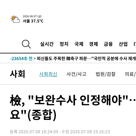
-28135초 전 >
외국인 심판 성 접대 7경기 들여다보니…한국 축구 '5승 2
-27869초 전 >
[속보]코스닥, 2.86포인트(0.36%) 내린 798.81마감
2026.08.07 (금)
서울 37.5℃
-27822초 전 >
[속보]코스피, 6200선 약보합…0.60% 내린 6258.77에
-27802초 전 >
[속보]원·달러 환율, 7.7원 내린 1416.1원 마감
-27691초 전 >
[속보] 노원서 40.1도 관측…서울, 2018년 이후 첫 40도
실시간
정치
국제
경제
금융
산업
-24781초 전 >
[속보]종합특검, '계엄 수용공간 확보' 신용해 前교정본
-23654초 전 >
외신들도 주목한 韓축구 파문…"국민적 공분에 수사 재개
-23625초 전 >
11시간 압수수색에 성접대 파문까지…'쑥대밭' 된 축구
사회
사회최신
사건/사고
법원/검찰
의료
-22647초 전 >
[속보]규제합리화위원회 부위원장에 김태유 서울대 공대
병태 후임
-19005초 전 >
[속보]국힘 윤리위, '돌려차기 발언' 진종오·서범수 징계
-14330초 전 >
[속보] 7월 중국 수출 23.9%↑ 수입 27.5%↑…무역총
檢, "보완수사 인정해야"
25.3%↑
-11490초 전 >
[속보]'채상병 순직 책임' 임성근, 항소심도 징역 3년
요"(종합)
-11356초 전 >
[속보]종합특검, '관저이전 봐주기 감사' 유병호 구속기소
-7956초 전 >
민주 콩고 에볼라환자 4천명 돌파, 4053명 발생 1850명 
-7206초 전 >
[속보]'300억원대 사기 혐의' 차가원 대표 구속 송치
등록 2026.07.08 18:24:09
수정 2026.07.08 19:16:23
-6400초 전 >
"미 전국적 살모네라 식중독 원인은 멕시코산 할라피뇨"-- 