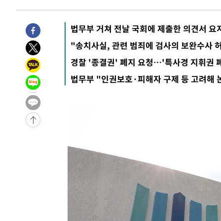
-4913초 전 >
[속보]경찰·노동부, HL만도 평택사업장 끼임 사망 관련 
-4794초 전 >
[속보]합수본, '투표율 허위 입력' 중앙·서울·경기도 선관위
법무부 거쳐 전날 국회에 제출한 의견서 요
압수수색
-32046초 전 >
SK하이닉스, 용인·청주 팹에 54조 투자…"AI 메모리 수
"송치사실, 관련 범죄에 검사의 보완수사 
응"
-28902초 전 >
여자배구 이재영·이다영 자매, 아제르바이잔 투란VC 입
경찰 '종결권' 폐지 요청…'특사경 지휘권 
-28155초 전 >
외국인 심판 성 접대 7경기 들여다보니…한국 축구 '5승 2
법무부 "인권보호·피해자 구제 등 고려해 
-27889초 전 >
[속보]코스닥, 2.86포인트(0.36%) 내린 798.81마감
-27842초 전 >
[속보]코스피, 6200선 약보합…0.60% 내린 6258.77에
-27822초 전 >
[속보]원·달러 환율, 7.7원 내린 1416.1원 마감
-27711초 전 >
[속보] 노원서 40.1도 관측…서울, 2018년 이후 첫 40도
-24801초 전 >
[속보]종합특검, '계엄 수용공간 확보' 신용해 前교정본
-23674초 전 >
외신들도 주목한 韓축구 파문…"국민적 공분에 수사 재개
-23645초 전 >
11시간 압수수색에 성접대 파문까지…'쑥대밭' 된 축구
-22667초 전 >
[속보]규제합리화위원회 부위원장에 김태유 서울대 공대
병태 후임
-19025초 전 >
[속보]국힘 윤리위, '돌려차기 발언' 진종오·서범수 징계
-14350초 전 >
[속보] 7월 중국 수출 23.9%↑ 수입 27.5%↑…무역총
25.3%↑
-11510초 전 >
[속보]'채상병 순직 책임' 임성근, 항소심도 징역 3년