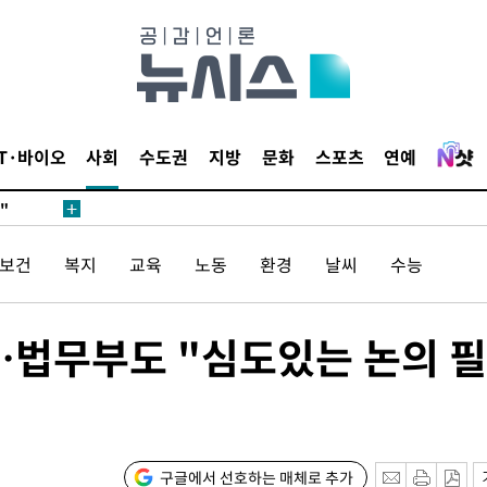
무'
 마쳐
IT·바이오
사회
수도권
지방
문화
스포츠
연예
부장 기소
"
협회
/보건
복지
교육
노동
환경
날씨
수능
 교수…이
 절차 개시
액
…법무부도 "심도있는 논의 필
사망
구글에서 선호하는 매체로 추가
CDC