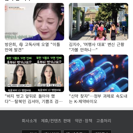
방은희, 母 고독사에 오열 "이틀
김지수, '여행사 대표' 변신 근황
만에 발견"
"가볼 만하니…"
"바지 벗고 앞뒤로 돌아야 했
"신약 찾자"…정부 과제로 속도내
다"…탈북민 김서아, 기쁨조 검사
는 K-제약바이오
수치심 회상
회사소개
제휴/컨텐츠 판매
약관·정책
고충처리