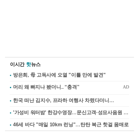
이시간
핫
뉴스
방은희, 母 고독사에 오열 "이틀 만에 발견"
한국 떠난 김지수, 프라하 여행사 차렸다더니…
'가성비 워터밤' 한강수영장…문신고객·성묘사음원 민원
46세 바다 "매일 10km 런닝"…탄탄 복근 핫걸 몸매로