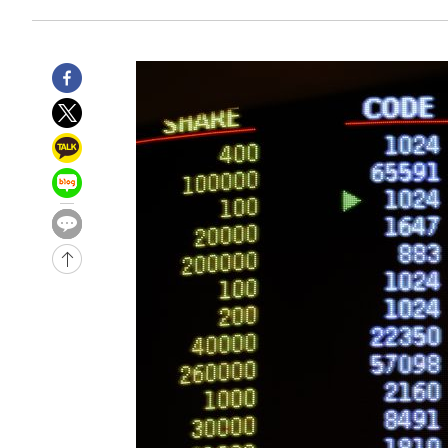
후임
-15399초 전 >
이강인, 폭염 속 AT마드리드 첫 훈련…80명 식사 대접까
-12538초 전 >
미 사업체 일자리, 7월에 2.3만개 순감하고 그 전 2개월 1
하향수정 (2보)
-11986초 전 >
[속보] 미 사업체, 일자리 7월에 2.3만 개 줄어…실업률은
↓
-7849초 전 >
[속보]이 대통령 "부동산 공급 기존 사고방식 매달리지 말
실천"
-6934초 전 >
이란, "오만과 '중앙 단일 루트' 합의…북쪽 인바운드·남
드는 임시"
24분 전 >
"낮 기온 소폭 하락"…수도권 폭염중대경보, 폭염경보로 하향
25분 전 >
[속보]이 대통령, '호우피해' 안동·의성 관할 4개 면 특별재난
26분 전 >
[단독]중수청 지원 검사들, 정원 초과 시 낮은 계급 임용…희망지
도
60분 전 >
낮 최고 37도 찜통더위…곳곳 소나기·강원 많은 비[내일날씨]
1시간 전 >
SK하이닉스, 용인·청주 팹에 54조 투자…"AI 메모리 수요 
2시간 전 >
여자배구 이재영·이다영 자매, 아제르바이잔 투란VC 입단
2시간 전 >
외국인 심판 성 접대 7경기 들여다보니…한국 축구 '5승 2무'
2시간 전 >
[속보]코스닥, 2.86포인트(0.36%) 내린 798.81마감
2시간 전 >
[속보]코스피, 6200선 약보합…0.60% 내린 6258.77에 마
2시간 전 >
[속보]원·달러 환율, 7.7원 내린 1416.1원 마감
2시간 전 >
[속보] 노원서 40.1도 관측…서울, 2018년 이후 첫 40도