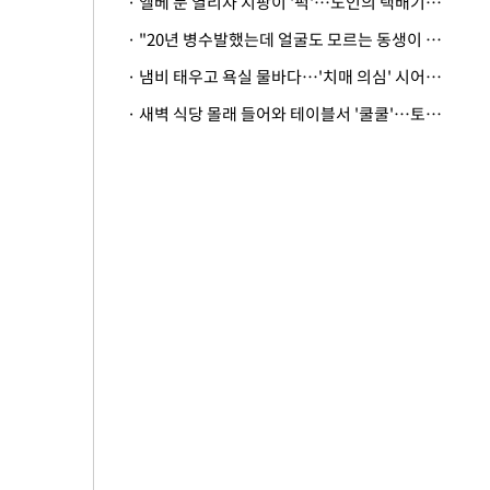
· 엘베 문 열리자 지팡이 '퍽'…노인의 택배기사 폭행 이유
· "20년 병수발했는데 얼굴도 모르는 동생이 유산 절반을"…배다른 형제 상속권 있을까
· 냄비 태우고 욕실 물바다…'치매 의심' 시어머니 검사 권유했다가 '날벼락'
· 새벽 식당 몰래 들어와 테이블서 '쿨쿨'…토사물 남기고 사라진 남성