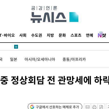
쪽 아웃바운
지역 선포
 못 갈 수
]
IT·바이오
사회
수도권
지방
문화
스포츠
연예
선제 대응"
국
일본
아시아/오세아니아
중동/아프리카
쳐
미중 정상회담 전 관망세에 하
기소
구글에서 선호하는 매체로 추가
수…이병태