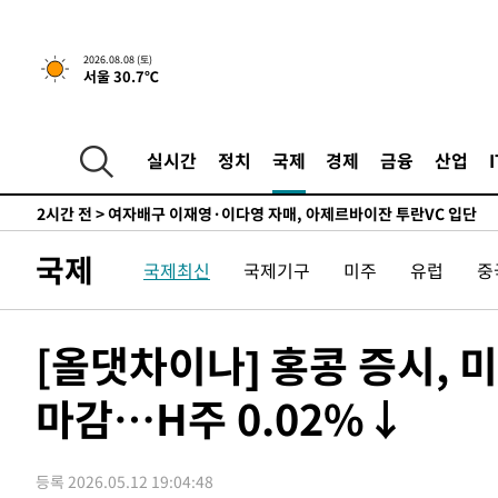
실천"
-6914초 전 >
이란, "오만과 '중앙 단일 루트' 합의…북쪽 인바운드·남
드는 임시"
25분 전 >
"낮 기온 소폭 하락"…수도권 폭염중대경보, 폭염경보로 하향
2026.08.08 (토)
서울 30.7℃
25분 전 >
[속보]이 대통령, '호우피해' 안동·의성 관할 4개 면 특별재난
26분 전 >
[단독]중수청 지원 검사들, 정원 초과 시 낮은 계급 임용…희망지
도
1시간 전 >
낮 최고 37도 찜통더위…곳곳 소나기·강원 많은 비[내일날씨
실시간
정치
국제
경제
금융
산업
1시간 전 >
SK하이닉스, 용인·청주 팹에 54조 투자…"AI 메모리 수요 
2시간 전 >
여자배구 이재영·이다영 자매, 아제르바이잔 투란VC 입단
2시간 전 >
외국인 심판 성 접대 7경기 들여다보니…한국 축구 '5승 2무'
국제
국제최신
국제기구
미주
유럽
중
2시간 전 >
[속보]코스닥, 2.86포인트(0.36%) 내린 798.81마감
2시간 전 >
[속보]코스피, 6200선 약보합…0.60% 내린 6258.77에 마
2시간 전 >
[속보]원·달러 환율, 7.7원 내린 1416.1원 마감
[올댓차이나] 홍콩 증시, 
2시간 전 >
[속보] 노원서 40.1도 관측…서울, 2018년 이후 첫 40도
마감…H주 0.02%↓
3시간 전 >
[속보]종합특검, '계엄 수용공간 확보' 신용해 前교정본부장 
3시간 전 >
외신들도 주목한 韓축구 파문…"국민적 공분에 수사 재개"
3시간 전 >
11시간 압수수색에 성접대 파문까지…'쑥대밭' 된 축구협회
등록 2026.05.12 19:04:48
4시간 전 >
[속보]규제합리화위원회 부위원장에 김태유 서울대 공대 교