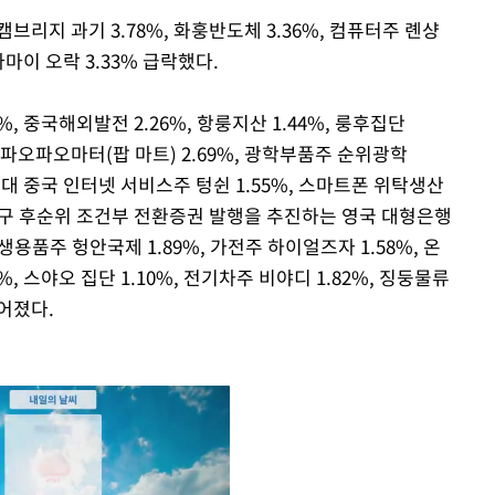
브리지 과기 3.78%, 화훙반도체 3.36%, 컴퓨터주 롄샹
 다마이 오락 3.33% 급락했다.
%, 중국해외발전 2.26%, 항룽지산 1.44%, 룽후집단
 파오파오마터(팝 마트) 2.69%, 광학부품주 순위광학
 최대 중국 인터넷 서비스주 텅쉰 1.55%, 스마트폰 위탁생산
, 영구 후순위 조건부 전환증권 발행을 추진하는 영국 대형은행
 위생용품주 헝안국제 1.89%, 가전주 하이얼즈자 1.58%, 온
%, 스야오 집단 1.10%, 전기차주 비야디 1.82%, 징둥물류
떨어졌다.