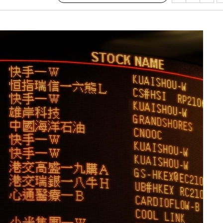
지(종합)
0.3만개
 4.1%로
고 과감히
쪽 아웃바운
지역 선포
 못 갈 수
선제 대응"
쳐