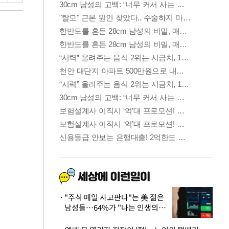
"주식 매일 사고판다"는 美 젊은
남성들…64%가 "나는 인생의
패배자“