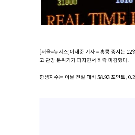
3시간 전 >
[속보]종합특검, '계엄 수용공간 확보' 신용해 前교정본부장 
3시간 전 >
외신들도 주목한 韓축구 파문…"국민적 공분에 수사 재개"
3시간 전 >
11시간 압수수색에 성접대 파문까지…'쑥대밭' 된 축구협회
4시간 전 >
[속보]규제합리화위원회 부위원장에 김태유 서울대 공대 교
후임
[서울=뉴시스]이재준 기자 = 홍콩 증시는 1
고 관망 분위기가 퍼지면서 하락 마감했다.
항셍지수는 이날 전일 대비 58.93 포인트, 0.