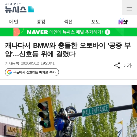
메인
랭킹
섹션
포토
캐나다서 BMW와 충돌한 오토바이 '공중 부
양'…신호등 위에 걸렸다
기사등록
2026/05/12 19:20:41
가
가
구글에서 선호하는 매체로 추가