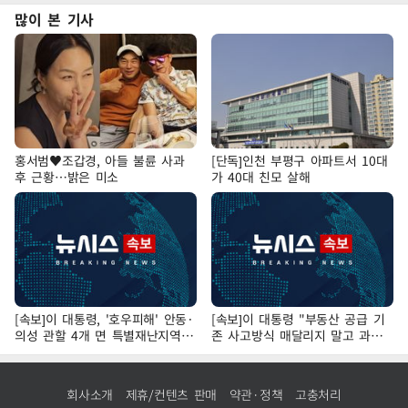
많이 본 기사
홍서범♥조갑경, 아들 불륜 사과
[단독]인천 부평구 아파트서 10대
후 근황…밝은 미소
가 40대 친모 살해
[속보]이 대통령, '호우피해' 안동·
[속보]이 대통령 "부동산 공급 기
의성 관할 4개 면 특별재난지역
존 사고방식 매달리지 말고 과감
선포
히 실천"
회사소개
제휴/컨텐츠 판매
약관·정책
고충처리