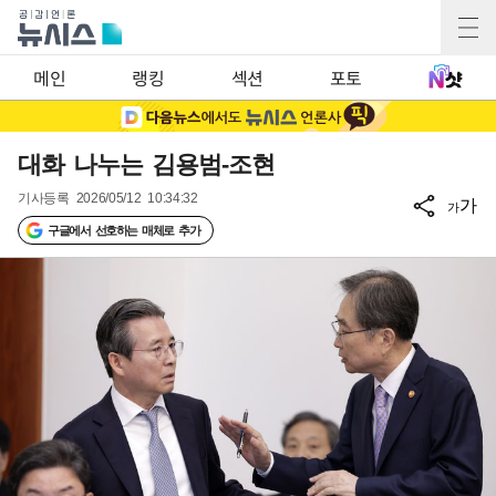
메인
랭킹
섹션
포토
대화 나누는 김용범-조현
기사등록
2026/05/12 10:34:32
가
가
구글에서 선호하는 매체로 추가