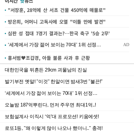
이시간
핫
뉴스
"서장훈, 28억에 산 서초 건물 450억에 매물로"
방은희, 어머니 고독사에 오열 "이틀 만에 발견"
심판 성 접대 7경기 결과는?…한국 축구 '5승 2무'
홍서범♥조갑경, 아들 불륜 사과 후 근황