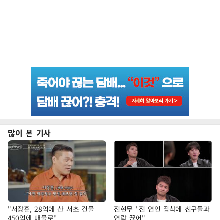
많이 본 기사
"서장훈, 28억에 산 서초 건물
전현무 "전 연인 집착에 친구들과
450억에 매물로"
연락 끊어"