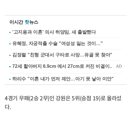
이시간
핫
뉴스
'고지용과 이혼' 의사 허양임, 새 출발했다
유혜정, 자궁적출 수술 "여성성 잃는 것이…"
김정렬 "친형 군대서 구타로 사망…유골 못 찾아"
하리수 "이혼 내가 먼저 제안…아기 못 낳아 미안"
4경기 무패(2승 2무)인 강원은 5위(승점 19)로 올라섰
다.