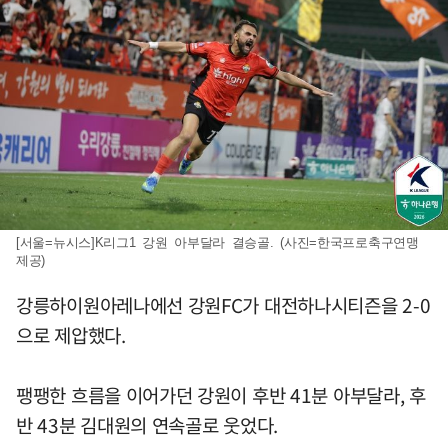
[서울=뉴시스]K리그1 강원 아부달라 결승골. (사진=한국프로축구연맹
제공)
강릉하이원아레나에선 강원FC가 대전하나시티즌을 2-0
으로 제압했다.
팽팽한 흐름을 이어가던 강원이 후반 41분 아부달라, 후
반 43분 김대원의 연속골로 웃었다.