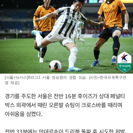
[서울=뉴시스]K리그1 서울 정승원의 경합 모습. (사진=한국프로축구연
맹 제공)
경기를 주도한 서울은 전반 16분 후이즈가 상대 페널티
박스 외곽에서 때린 오른발 슈팅이 크로스바를 때리며
아쉬움을 삼켰다.
전반 33분에는 안데르손이 드리블 돌파 후 시도한 왼발