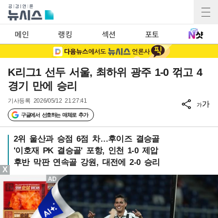
메인
랭킹
섹션
포토
K리그1 선두 서울, 최하위 광주 1-0 꺾고 4
경기 만에 승리
기사등록
2026/05/12 21:27:41
가
가
구글에서 선호하는 매체로 추가
2위 울산과 승점 6점 차…후이즈 결승골
'이호재 PK 결승골' 포항, 인천 1-0 제압
후반 막판 연속골 강원, 대전에 2-0 승리
X